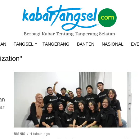
HAN
TANGSEL
TANGERANG
BANTEN
NASIONAL
EV
ization"
an
dan
BISNIS
4 tahun ago