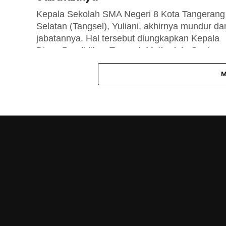
Kepala Sekolah SMA Negeri 8 Kota Tangerang
Selatan (Tangsel), Yuliani, akhirnya mundur dar
jabatannya. Hal tersebut diungkapkan Kepala
Dinas Pendidikan Tangsel, Mathodah, Senin
(20/10/2014). “Per tanggal...
M