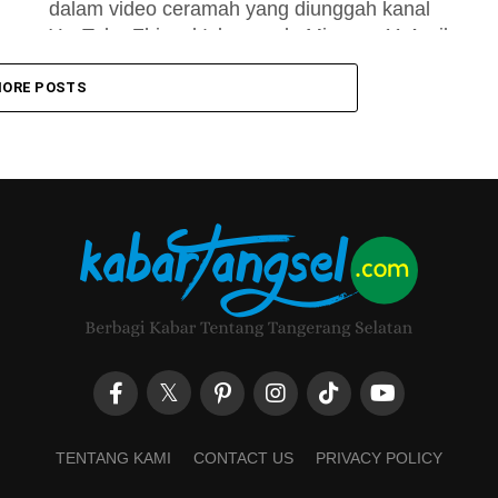
dalam video ceramah yang diunggah kanal
YouTube Zhinyal Islam pada Minggu, 11 April
2021, dengan judul...
ORE POSTS
TENTANG KAMI
CONTACT US
PRIVACY POLICY