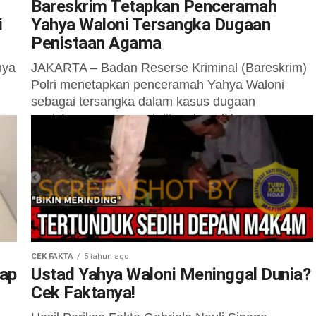
Bareskrim Tetapkan Penceramah
i
Yahya Waloni Tersangka Dugaan
Penistaan Agama
hya
JAKARTA – Badan Reserse Kriminal (Bareskrim)
Polri menetapkan penceramah Yahya Waloni
sebagai tersangka dalam kasus dugaan
penistaan agama usai ditangkap di kawasan
Cibubur pada Kamis (26/8)....
CEK FAKTA
5 tahun ago
kap
Ustad Yahya Waloni Meninggal Dunia?
Cek Faktanya!