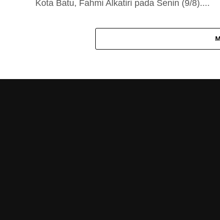
Kota Batu, Fahmi Alkatiri pada Senin (9/8)....
M