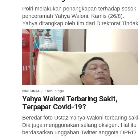
Polri melakukan penangkapan terhadap sosok
penceramah Yahya Waloni, Kamis (26/8).
Yahya ditangkap oleh tim dari Direktorat Tinda
Pidana Siber (Dittipidsiber) Bareskrim Polri. “Y
benar (ditangkap),” ujar Karopenmas Mabes Pol
Brigjen Rusdi...
NASIONAL
5 tahun ago
Yahya Waloni Terbaring Sakit,
Terpapar Covid-19?
Beredar foto Ustaz Yahya Waloni terbaring saki
Dia juga menggunakan selang oksigen. Hal itu
berdasarkan unggahan Twitter anggota DPRD