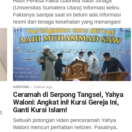
Hasil Periksa Fakta Gabriela Nauli Sinaga
(Universitas Sumatera Utara) Informasi keliru.
Faktanya sampai saat ini belum ada informasi
resmi dari tenaga kesehatan yang menangani
k
beliau perkembangan...
a
ri,
SERPONG
5 tahun ago
Ceramah di Serpong Tangsel, Yahya
Waloni: Angkat ini! Kursi Gereja Ini,
Ganti Kursi Islam!
t.
Sebuah potongan video penceramah Yahya
Waloni mencuri perhatian netizen. Pasalnya,