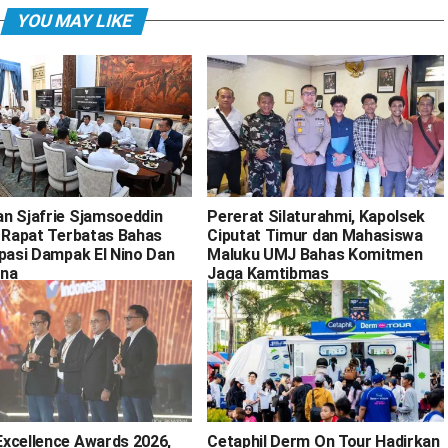
YOU MAY LIKE
n Sjafrie Sjamsoeddin
Pererat Silaturahmi, Kapolsek
i Rapat Terbatas Bahas
Ciputat Timur dan Mahasiswa
ipasi Dampak El Nino Dan
Maluku UMJ Bahas Komitmen
na
Jaga Kamtibmas
xcellence Awards 2026,
Cetaphil Derm On Tour Hadirkan