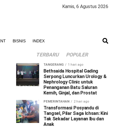
Kamis, 6 Agustus 2026
ENT
BISNIS
INDEX
TERBARU
POPULER
TANGERANG
1 hari ago
Bethsaida Hospital Gading
Serpong Luncurkan Urology &
Nephrology Clinic untuk
Penanganan Batu Saluran
Kemih, Ginjal, dan Prostat
PEMERINTAHAN
2 hari ago
Transformasi Posyandu di
Tangsel, Pilar Saga Ichsan: Kini
Tak Sekadar Layanan Ibu dan
Anak