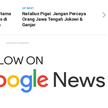
UP NEXT
rtama
Natalius Pigai: Jangan Percaya
s di
Orang Jawa Tengah Jokowi &
n
Ganjar
ADVERTISEMENT