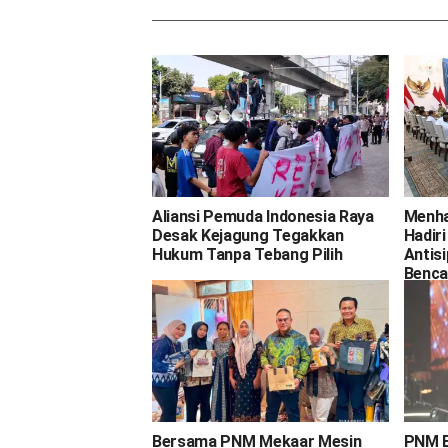
Aliansi Pemuda Indonesia Raya
Menha
Desak Kejagung Tegakkan
Hadir
Hukum Tanpa Tebang Pilih
Antis
Benca
Bersama PNM Mekaar Mesin
PNM E