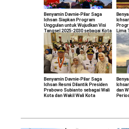
Benyamin Davnie-Pilar Saga
Benya
Ichsan Siapkan Program
Ichsa
Unggulan untuk Wujudkan Visi
Progr
Tangsel 2025-2030 sebagai Kota
Lima 
Unggul, Inklusif, Inovatif,
Kolaboratif, dan Lestari
Benyamin Davnie-Pilar Saga
Benya
Ichsan Resmi Dilantik Presiden
Ichsan
Prabowo Subianto sebagai Wali
dan W
Kota dan Wakil Wali Kota
Perio
Tangsel 2025-2030