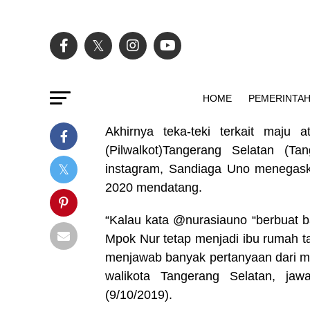
HOME
PEMERINTA
Akhirnya teka-teki terkait maju 
(Pilwalkot)Tangerang Selatan (Ta
instagram, Sandiaga Uno menegaskan
2020 mendatang.
“Kalau kata @nurasiauno “berbuat ba
Mpok Nur tetap menjadi ibu rumah ta
menjawab banyak pertanyaan dari ma
walikota Tangerang Selatan, ja
(9/10/2019).