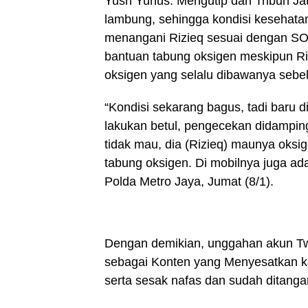
Yusri Yunus. Mengutip dari Tribun J
lambung, sehingga kondisi kesehata
menangani Rizieq sesuai dengan SO
bantuan tabung oksigen meskipun R
oksigen yang selalu dibawanya sebe
“Kondisi sekarang bagus, tadi baru d
lakukan betul, pengecekan didampi
tidak mau, dia (Rizieq) maunya oks
tabung oksigen. Di mobilnya juga ad
Polda Metro Jaya, Jumat (8/1).
Dengan demikian, unggahan akun Tw
sebagai Konten yang Menyesatkan k
serta sesak nafas dan sudah ditang