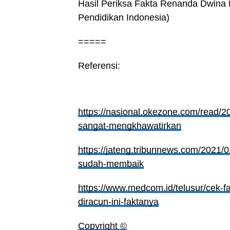
Hasil Periksa Fakta Renanda Dwina 
Pendidikan Indonesia)
=====
Referensi:
https://nasional.okezone.com/read/20
sangat-mengkhawatirkan
https://jateng.tribunnews.com/2021/01
sudah-membaik
https://www.medcom.id/telusur/cek-f
diracun-ini-faktanya
Copyright ©