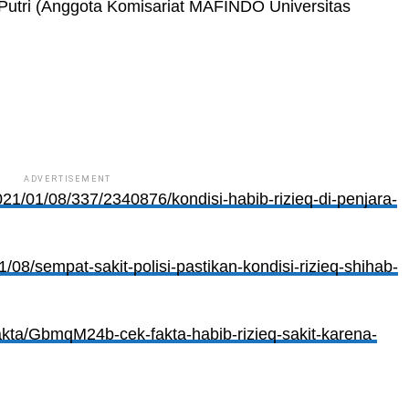
Putri (Anggota Komisariat MAFINDO Universitas
ADVERTISEMENT
21/01/08/337/2340876/kondisi-habib-rizieq-di-penjara-
/08/sempat-sakit-polisi-pastikan-kondisi-rizieq-shihab-
akta/GbmqM24b-cek-fakta-habib-rizieq-sakit-karena-