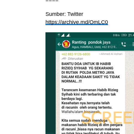
====
Sumber: Twitter
https://archive.md/OmLC0