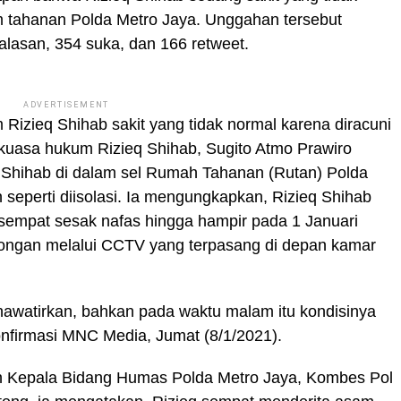
am tahanan Polda Metro Jaya. Unggahan tersebut
lasan, 354 suka, dan 166 retweet.
ADVERTISEMENT
 Rizieq Shihab sakit yang tidak normal karena diracuni
 kuasa hukum Rizieq Shihab, Sugito Atmo Prawiro
 Shihab di dalam sel Rumah Tahanan (Rutan) Polda
seperti diisolasi. Ia mengungkapkan, Rizieq Shihab
empat sesak nafas hingga hampir pada 1 Januari
ongan melalui CCTV yang terpasang di depan kamar
hawatirkan, bahkan pada waktu malam itu kondisinya
onfirmasi MNC Media, Jumat (8/1/2021).
eh Kepala Bidang Humas Polda Metro Jaya, Kombes Pol