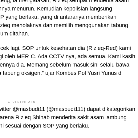
ateng, ia mengatakan, Rizieq sempat menderita asam
nnya menurun. Kemudian kepolisian langsung
P yang berlaku, yang di antaranya memberikan
izieq menolaknya dan memilih menggunakan tabung
lum ditahan.
icek lagi. SOP untuk kesehatan dia (Rizieq-Red) kami
ngi oleh MER-C. Ada CCTV-nya, ada semua. Kami kasih
igennya dia. Memang sebelum masuk sini selalu bawa
a tabung oksigen,” ujar Kombes Pol Yusri Yunus di
ADVERTISEMENT
itter @masbudi11 (@masbudi111) dapat dikategorikan
arena Rizieq Shihab menderita sakit asam lambung
ani sesuai dengan SOP yang berlaku.