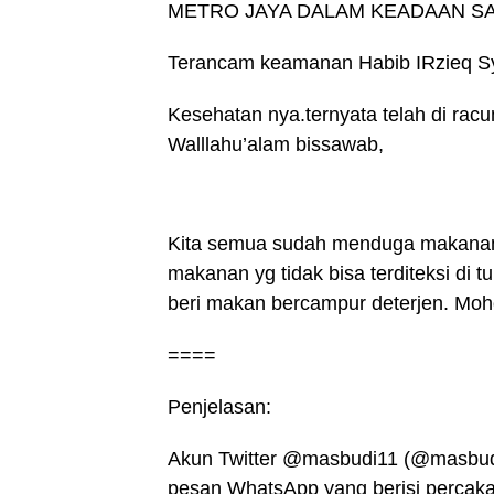
METRO JAYA DALAM KEADAAN SAK
Terancam keamanan Habib IRzieq Syih
Kesehatan nya.ternyata telah di racun
Walllahu’alam bissawab,
Kita semua sudah menduga makanan h
makanan yg tidak bisa terditeksi di t
beri makan bercampur deterjen. Moho
====
Penjelasan:
Akun Twitter @masbudi11 (@masbudi
pesan WhatsApp yang berisi percaka