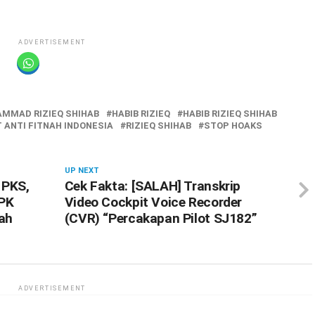
ADVERTISEMENT
AMMAD RIZIEQ SHIHAB
HABIB RIZIEQ
HABIB RIZIEQ SHIHAB
ANTI FITNAH INDONESIA
RIZIEQ SHIHAB
STOP HOAKS
UP NEXT
 PKS,
Cek Fakta: [SALAH] Transkrip
KPK
Video Cockpit Voice Recorder
ah
(CVR) “Percakapan Pilot SJ182”
ADVERTISEMENT