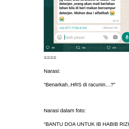
====
Narasi:
“Benarkah..HRS di racunin…?”
Narasi dalam foto:
“BANTU DOA UNTUK IB HABIB RI