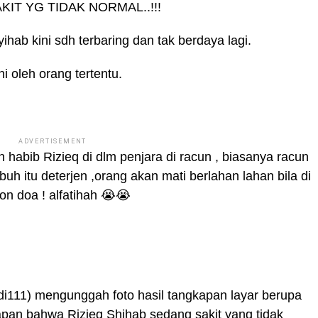
IT YG TIDAK NORMAL..!!!
ab kini sdh terbaring dan tak berdaya lagi.
i oleh orang tertentu.
ADVERTISEMENT
abib Rizieq di dlm penjara di racun , biasanya racun
ubuh itu deterjen ,orang akan mati berlahan lahan bila di
n doa ! alfatihah 😭😭
111) mengunggah foto hasil tangkapan layar berupa
pan bahwa Rizieq Shihab sedang sakit yang tidak