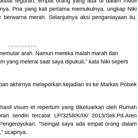
Akibat teguran, empat orang yang ada di dalam mobil
knya. Pria yang kali pertama memukulnya, ungkap Niki
ir berwarna merah. Selanjutnya aksi penganiayaan itu,
ADVERTISEMENT
 memutar arah. Namun mereka malah marah dan
yang melerai saat saya dipukuli,” kata Niki seperti
ban akhirnya melaporkan kejadian ini ke Markas Polsek
hasil visum et repertum yang dikeluarkan oleh Rumah
ran sendiri tercatat LP/3258/K/IX/ 2013/Sek.Pd.Aren
 Pengeroyokan. ”Seingat saya ada empat orang dalam
,” ucapnya.