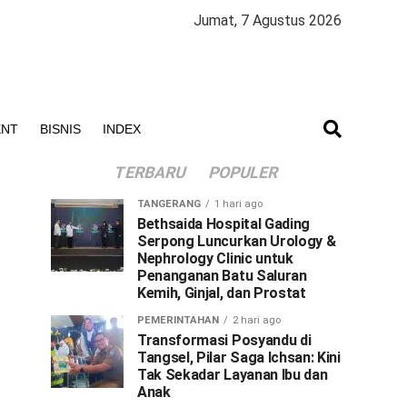
Jumat, 7 Agustus 2026
ENT
BISNIS
INDEX
TERBARU
POPULER
TANGERANG
1 hari ago
Bethsaida Hospital Gading
Serpong Luncurkan Urology &
Nephrology Clinic untuk
Penanganan Batu Saluran
Kemih, Ginjal, dan Prostat
PEMERINTAHAN
2 hari ago
Transformasi Posyandu di
Tangsel, Pilar Saga Ichsan: Kini
Tak Sekadar Layanan Ibu dan
Anak