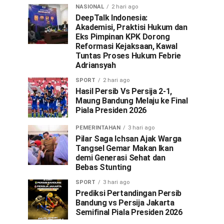
NASIONAL
2 hari ago
DeepTalk Indonesia:
Akademisi, Praktisi Hukum dan
Eks Pimpinan KPK Dorong
Reformasi Kejaksaan, Kawal
Tuntas Proses Hukum Febrie
Adriansyah
SPORT
2 hari ago
Hasil Persib Vs Persija 2-1,
Maung Bandung Melaju ke Final
Piala Presiden 2026
PEMERINTAHAN
3 hari ago
Pilar Saga Ichsan Ajak Warga
Tangsel Gemar Makan Ikan
demi Generasi Sehat dan
Bebas Stunting
SPORT
3 hari ago
Prediksi Pertandingan Persib
Bandung vs Persija Jakarta
Semifinal Piala Presiden 2026