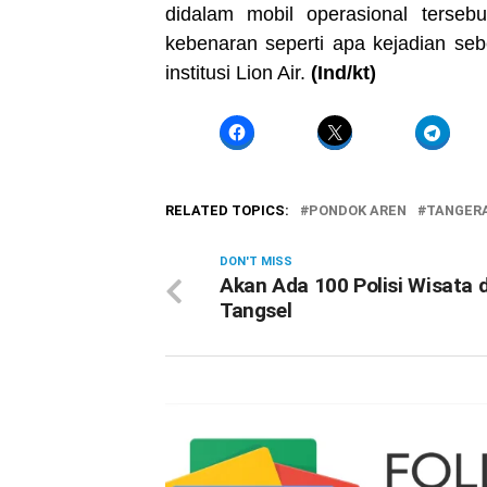
didalam mobil operasional terseb
kebenaran seperti apa kejadian sebe
institusi Lion Air.
(Ind/kt)
RELATED TOPICS:
PONDOK AREN
TANGER
DON'T MISS
Akan Ada 100 Polisi Wisata d
Tangsel