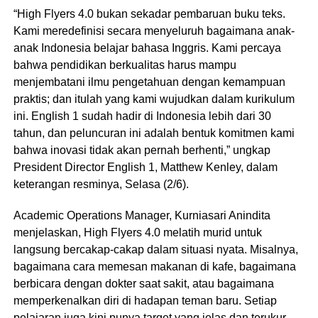
“High Flyers 4.0 bukan sekadar pembaruan buku teks.
Kami meredefinisi secara menyeluruh bagaimana anak-
anak Indonesia belajar bahasa Inggris. Kami percaya
bahwa pendidikan berkualitas harus mampu
menjembatani ilmu pengetahuan dengan kemampuan
praktis; dan itulah yang kami wujudkan dalam kurikulum
ini. English 1 sudah hadir di Indonesia lebih dari 30
tahun, dan peluncuran ini adalah bentuk komitmen kami
bahwa inovasi tidak akan pernah berhenti,” ungkap
President Director English 1, Matthew Kenley, dalam
keterangan resminya, Selasa (2/6).
Academic Operations Manager, Kurniasari Anindita
menjelaskan, High Flyers 4.0 melatih murid untuk
langsung bercakap-cakap dalam situasi nyata. Misalnya,
bagaimana cara memesan makanan di kafe, bagaimana
berbicara dengan dokter saat sakit, atau bagaimana
memperkenalkan diri di hadapan teman baru. Setiap
pelajaran juga kini punya target yang jelas dan terukur.