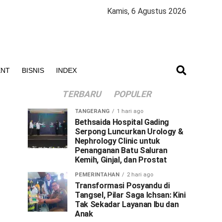
Kamis, 6 Agustus 2026
ENT
BISNIS
INDEX
TERBARU
POPULER
TANGERANG
1 hari ago
Bethsaida Hospital Gading
Serpong Luncurkan Urology &
Nephrology Clinic untuk
Penanganan Batu Saluran
Kemih, Ginjal, dan Prostat
PEMERINTAHAN
2 hari ago
Transformasi Posyandu di
Tangsel, Pilar Saga Ichsan: Kini
Tak Sekadar Layanan Ibu dan
Anak