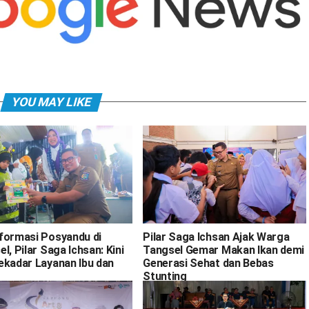
YOU MAY LIKE
formasi Posyandu di
Pilar Saga Ichsan Ajak Warga
l, Pilar Saga Ichsan: Kini
Tangsel Gemar Makan Ikan demi
ekadar Layanan Ibu dan
Generasi Sehat dan Bebas
Stunting