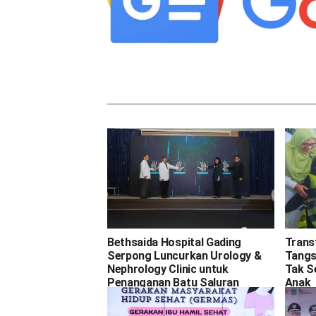
Bethsaida Hospital Gading
Trans
Serpong Luncurkan Urology &
Tangse
Nephrology Clinic untuk
Tak S
Penanganan Batu Saluran
Anak
Kemih, Ginjal, dan Prostat