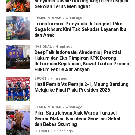
Benyamin Davnie Dorong Angka Partisipasi
Sekolah Terus Meningkat
PEMERINTAHAN
3 hari ago
Transformasi Posyandu di Tangsel, Pilar
Saga Ichsan: Kini Tak Sekadar Layanan Ibu
dan Anak
NASIONAL
4 hari ago
DeepTalk Indonesia: Akademisi, Praktisi
Hukum dan Eks Pimpinan KPK Dorong
Reformasi Kejaksaan, Kawal Tuntas Proses
Hukum Febrie Adriansyah
SPORT
4 hari ago
Hasil Persib Vs Persija 2-1, Maung Bandung
Melaju ke Final Piala Presiden 2026
PEMERINTAHAN
4 hari ago
Pilar Saga Ichsan Ajak Warga Tangsel
Gemar Makan Ikan demi Generasi Sehat
dan Bebas Stunting
OTOMOTIF
6 hari ago