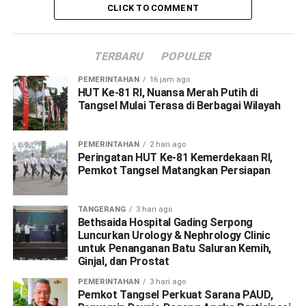
CLICK TO COMMENT
TERBARU
POPULER
PEMERINTAHAN
16 jam ago
HUT Ke-81 RI, Nuansa Merah Putih di
Tangsel Mulai Terasa di Berbagai Wilayah
PEMERINTAHAN
2 hari ago
Peringatan HUT Ke-81 Kemerdekaan RI,
Pemkot Tangsel Matangkan Persiapan
TANGERANG
3 hari ago
Bethsaida Hospital Gading Serpong
Luncurkan Urology & Nephrology Clinic
untuk Penanganan Batu Saluran Kemih,
Ginjal, dan Prostat
PEMERINTAHAN
3 hari ago
Pemkot Tangsel Perkuat Sarana PAUD,