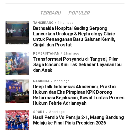
TERBARU
POPULER
TANGERANG
1 hari ago
Bethsaida Hospital Gading Serpong
Luncurkan Urology & Nephrology Clinic
untuk Penanganan Batu Saluran Kemih,
Ginjal, dan Prostat
PEMERINTAHAN
2 hari ago
Transformasi Posyandu di Tangsel, Pilar
Saga Ichsan: Kini Tak Sekadar Layanan Ibu
dan Anak
NASIONAL
2 hari ago
DeepTalk Indonesia: Akademisi, Praktisi
Hukum dan Eks Pimpinan KPK Dorong
Reformasi Kejaksaan, Kawal Tuntas Proses
Hukum Febrie Adriansyah
SPORT
2 hari ago
Hasil Persib Vs Persija 2-1, Maung Bandung
Melaju ke Final Piala Presiden 2026