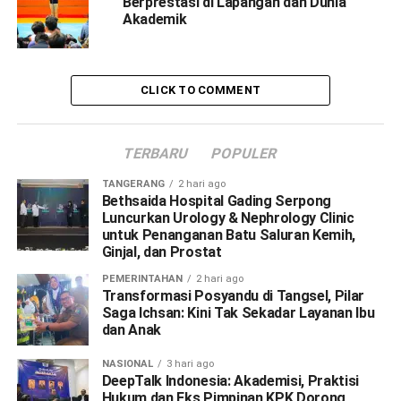
Berprestasi di Lapangan dan Dunia
Akademik
CLICK TO COMMENT
TERBARU
POPULER
TANGERANG
2 hari ago
Bethsaida Hospital Gading Serpong
Luncurkan Urology & Nephrology Clinic
untuk Penanganan Batu Saluran Kemih,
Ginjal, dan Prostat
PEMERINTAHAN
2 hari ago
Transformasi Posyandu di Tangsel, Pilar
Saga Ichsan: Kini Tak Sekadar Layanan Ibu
dan Anak
NASIONAL
3 hari ago
DeepTalk Indonesia: Akademisi, Praktisi
Hukum dan Eks Pimpinan KPK Dorong