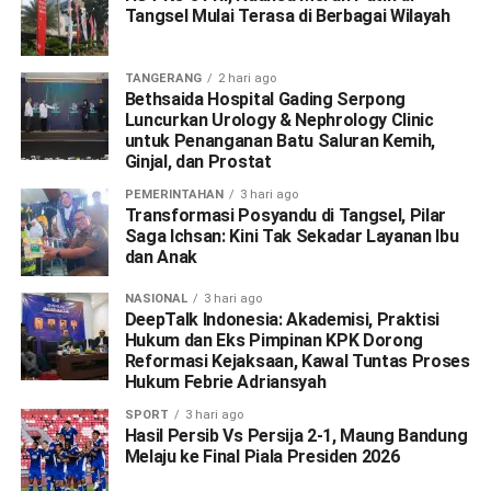
Tangsel Mulai Terasa di Berbagai Wilayah
TANGERANG
2 hari ago
Bethsaida Hospital Gading Serpong
Luncurkan Urology & Nephrology Clinic
untuk Penanganan Batu Saluran Kemih,
Ginjal, dan Prostat
PEMERINTAHAN
3 hari ago
Transformasi Posyandu di Tangsel, Pilar
Saga Ichsan: Kini Tak Sekadar Layanan Ibu
dan Anak
NASIONAL
3 hari ago
DeepTalk Indonesia: Akademisi, Praktisi
Hukum dan Eks Pimpinan KPK Dorong
Reformasi Kejaksaan, Kawal Tuntas Proses
Hukum Febrie Adriansyah
SPORT
3 hari ago
Hasil Persib Vs Persija 2-1, Maung Bandung
Melaju ke Final Piala Presiden 2026