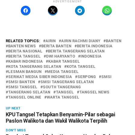
ADVERTISEMENT
RELATED TOPICS:
AIRIN
AIRIN RACHMI DIANY
BANTEN
BANTEN NEWS
BERITA BANTEN
BERITA INDONESIA
BERITA NASIONAL
BERITA TANGERANG SELATAN
BERITA TANGSEL
DWI HARYANTO
INDONESIA
KABAR INDONESIA
KABAR TANGSEL
KOTA TANGERANG SELATAN
KOTA TANGSEL
LESMAN BANGUN
MEDIA TANGSEL
SERIKAT MEDIA SIBER INDONESIA
SERPONG
SMSI
SMSI BANTEN
SMSI TANGERANG SELATAN
SMSI TANGSEL
SOUTH TANGERANG
TANGERANG SELATAN
TANGSEL
TANGSEL NEWS
TANGSEL ONLINE
WARTA TANGSEL
UP NEXT
KPU Tangsel Tetapkan Benyamin-Pilar sebagai
Paslon Walikota dan Wakil Walikota Terpilih
DON'T MISS