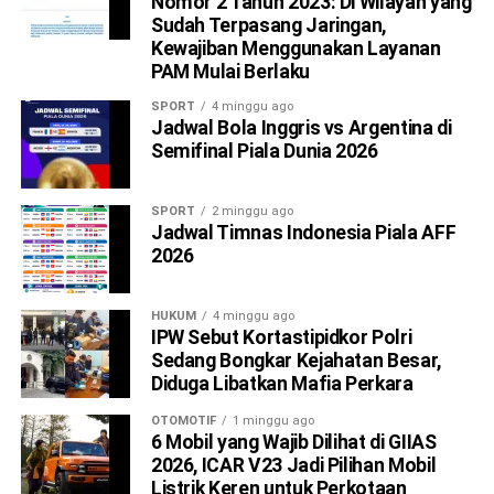
Nomor 2 Tahun 2023: Di Wilayah yang
Sudah Terpasang Jaringan,
Kewajiban Menggunakan Layanan
PAM Mulai Berlaku
SPORT
4 minggu ago
Jadwal Bola Inggris vs Argentina di
Semifinal Piala Dunia 2026
SPORT
2 minggu ago
Jadwal Timnas Indonesia Piala AFF
2026
HUKUM
4 minggu ago
IPW Sebut Kortastipidkor Polri
Sedang Bongkar Kejahatan Besar,
Diduga Libatkan Mafia Perkara
OTOMOTIF
1 minggu ago
6 Mobil yang Wajib Dilihat di GIIAS
2026, ICAR V23 Jadi Pilihan Mobil
Listrik Keren untuk Perkotaan