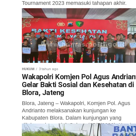
Tournament 2023 memasuki tahapan akhir.
Pertandingan final hari ini, Senin (07/08) digela
GOR Soemantri, Jakarta Selatan. Wakapolri
Komjen Pol....
HUKUM
3 tahun ago
Wakapolri Komjen Pol Agus Andrian
Gelar Bakti Sosial dan Kesehatan di
Blora, Jateng
Blora, Jateng – Wakapolri, Komjen Pol. Agus
Andrianto melaksanakan kunjungan ke
Kabupaten Blora. Dalam kunjungan yang
dilaksanakan sejak Selasa (25/7/2023), Komje
Agus meninjau pembangunan RS Bhayangkara