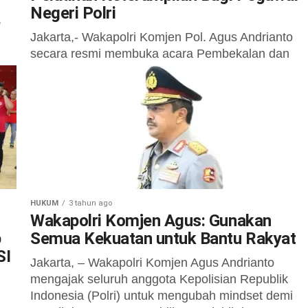
Negeri Polri
,
Jakarta,- Wakapolri Komjen Pol. Agus Andrianto
secara resmi membuka acara Pembekalan dan
Pelatihan Keterampilan bagi Pegawai Negeri
Pada Polri (PNPP) Tahun Anggaran 2024 di The
Tri...
HUKUM
3 tahun ago
Wakapolri Komjen Agus: Gunakan
p
Semua Kekuatan untuk Bantu Rakyat
SI
Jakarta, – Wakapolri Komjen Agus Andrianto
mengajak seluruh anggota Kepolisian Republik
Indonesia (Polri) untuk mengubah mindset demi