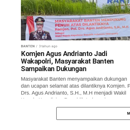
BANTEN
3 tahun ago
Komjen Agus Andrianto Jadi
Wakapolri, Masyarakat Banten
Sampaikan Dukungan
Masyarakat Banten menyampaikan dukungan
dan ucapan selamat atas dilantiknya Komjen. P
Drs. Agus Andrianto, S.H., M.H menjadi Wakil
Kepala Kepolisian Republik Indonesia
(Wakapolri). Ucapan dukungan tersebut...
M