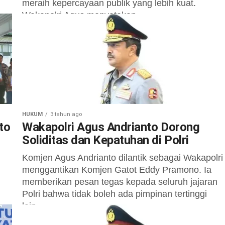
meraih kepercayaan publik yang lebih kuat.
Wakapolri Agus menyatakan...
r di
HUKUM
3 tahun ago
to
Wakapolri Agus Andrianto Dorong
Soliditas dan Kepatuhan di Polri
Komjen Agus Andrianto dilantik sebagai Wakapolri
menggantikan Komjen Gatot Eddy Pramono. Ia
memberikan pesan tegas kepada seluruh jajaran
Polri bahwa tidak boleh ada pimpinan tertinggi
lain...
n
...