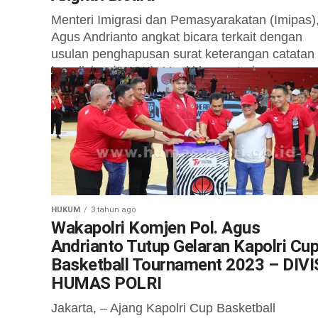
Menteri Imigrasi dan Pemasyarakatan (Imipas)
Agus Andrianto angkat bicara terkait dengan
usulan penghapusan surat keterangan catatan
kepolisian (SKCK). Meski kementerian yang
dipimpinnya tidak melayani SKCK, menurut...
HUKUM
3 tahun ago
Wakapolri Komjen Pol. Agus
Andrianto Tutup Gelaran Kapolri Cu
Basketball Tournament 2023 – DIVI
HUMAS POLRI
Jakarta, – Ajang Kapolri Cup Basketball