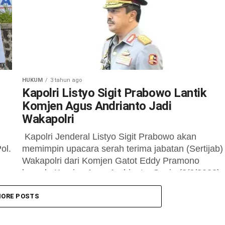
HUKUM
3 tahun ago
Kapolri Listyo Sigit Prabowo Lantik
Komjen Agus Andrianto Jadi
Wakapolri
Kapolri Jenderal Listyo Sigit Prabowo akan
ol.
memimpin upacara serah terima jabatan (Sertijab)
Wakapolri dari Komjen Gatot Eddy Pramono
kepada Komjen Agus Andrianto, Senin (3/6/2023).
“Pak Kapolri...
ORE POSTS