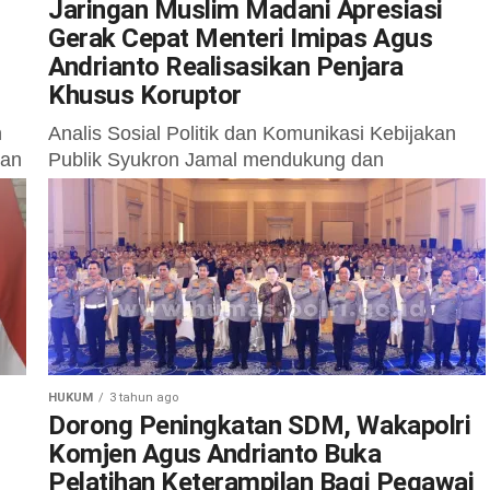
Jaringan Muslim Madani Apresiasi
Gerak Cepat Menteri Imipas Agus
Andrianto Realisasikan Penjara
Khusus Koruptor
n
Analis Sosial Politik dan Komunikasi Kebijakan
dan
Publik Syukron Jamal mendukung dan
mengapresiasi gerak cepat menteri Imigrasi dan
an
Pemasyarakatan Agus Andrianto dalam
merealisasikan keinginan presiden Prabowo
Subianto...
HUKUM
3 tahun ago
Dorong Peningkatan SDM, Wakapolri
Komjen Agus Andrianto Buka
Pelatihan Keterampilan Bagi Pegawai