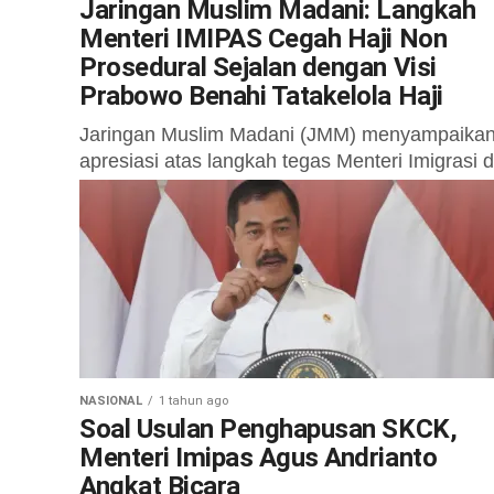
Jaringan Muslim Madani: Langkah
Menteri IMIPAS Cegah Haji Non
Prosedural Sejalan dengan Visi
Prabowo Benahi Tatakelola Haji
Jaringan Muslim Madani (JMM) menyampaika
apresiasi atas langkah tegas Menteri Imigrasi 
Pemasyarakatan (IMIPAS), Agus Andrianto,
dalam memperketat pengawasan dan penertib
terhadap keberangkatan warga negara
Indonesia...
NASIONAL
1 tahun ago
Soal Usulan Penghapusan SKCK,
Menteri Imipas Agus Andrianto
Angkat Bicara