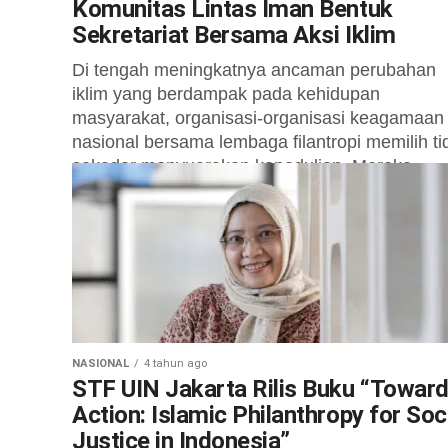
Komunitas Lintas Iman Bentuk
Sekretariat Bersama Aksi Iklim
Di tengah meningkatnya ancaman perubahan
iklim yang berdampak pada kehidupan
masyarakat, organisasi-organisasi keagamaan
nasional bersama lembaga filantropi memilih ti
sekadar menyuarakan kepedulian. Mereka
mengambil langkah konkret...
NASIONAL
4 tahun ago
STF UIN Jakarta Rilis Buku “Towar
Action: Islamic Philanthropy for Soc
Justice in Indonesia”