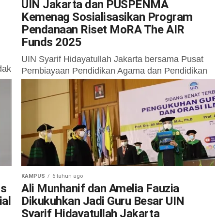
UIN Jakarta dan PUSPENMA
Kemenag Sosialisasikan Program
Pendanaan Riset MoRA The AIR
Funds 2025
UIN Syarif Hidayatullah Jakarta bersama Pusat
dak
Pembiayaan Pendidikan Agama dan Pendidikan
Keagamaan (PUSPENMA) gelar kegiatan
Sosialisasi Program Pendanaan Riset Indonesia
Bangkit Kementerian Agama RI (MoRA The...
KAMPUS
6 tahun ago
ds
Ali Munhanif dan Amelia Fauzia
ial
Dikukuhkan Jadi Guru Besar UIN
Syarif Hidayatullah Jakarta