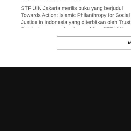
STF UIN Jakarta merilis buku yang berjudul
Towards Action: Islamic Philanthropy for Social
Justice in Indonesia yang diterbitkan oleh Trust
Publishing sebagai unit penerbitan STF UIN...
M