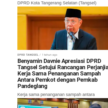
DPRD Kota Tangerang Selatan (Tangsel)
menggelar Rapat Paripurna dengan tiga agen
utama, Kamis (18/9). Agenda tersebut meliputi:
Pandangan Umum Fraksi-Fraksi terhadap
Raperda tentang APBD Tahun Anggaran...
DPRD TANGSEL
1 tahun ago
Benyamin Davnie Apresiasi DPRD
Tangsel Setujui Rancangan Perjanji
Kerja Sama Penanganan Sampah
Antara Pemkot dengan Pemkab
Pandeglang
Kerja sama penanganan sampah antara
Pemerintah Kota Tangerang Selatan (Tangsel)
dengan Pemerintah Kabupaten Pandeglang ak