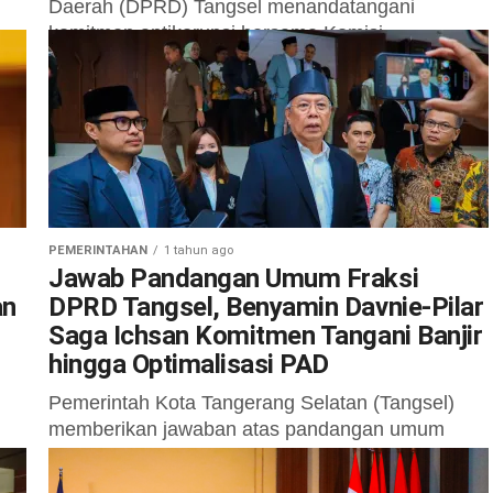
Daerah (DPRD) Tangsel menandatangani
komitmen antikorupsi bersama Komisi
da
Pemberantasan Korupsi (KPK).
Penandatanganan...
PEMERINTAHAN
1 tahun ago
Jawab Pandangan Umum Fraksi
an
DPRD Tangsel, Benyamin Davnie-Pilar
Saga Ichsan Komitmen Tangani Banjir
hingga Optimalisasi PAD
Pemerintah Kota Tangerang Selatan (Tangsel)
memberikan jawaban atas pandangan umum
Fraksi-fraksi DPRD Kota Tangsel dalam rapat
paripurna, Kamis, 26 Juni 2025. Jawaban
an