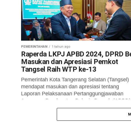
segera terwujud. Hal itu setelah adanya
persetujuan dari Dewan Perwakilan Rakyat...
PEMERINTAHAN
1 tahun ago
Raperda LKPJ APBD 2024, DPRD Be
Masukan dan Apresiasi Pemkot
Tangsel Raih WTP ke-13
Pemerintah Kota Tangerang Selatan (Tangsel)
mendapat masukan dan apresiasi tentang
Laporan Pelaksanaan Pertanggungjawaban
Anggaran Pendapatan Belanja Daerah (APBD)
2024 dari anggota DPRD Kota Tangsel. Diketah
Laporan...
M