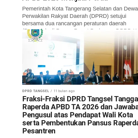
Pemerintah Kota Tangerang Selatan dan Dew
Perwakilan Rakyat Daerah (DPRD) setujui
bersama dua rancangan peraturan daerah
(Raperda), di Ruang Rapat Paripurna DPRD K
Tangsel Rabu, 19...
DPRD TANGSEL
11 bulan ago
Fraksi-Fraksi DPRD Tangsel Tangga
Raperda APBD TA 2026 dan Jawab
Pengusul atas Pendapat Wali Kota
serta Pembentukan Pansus Raperd
Pesantren