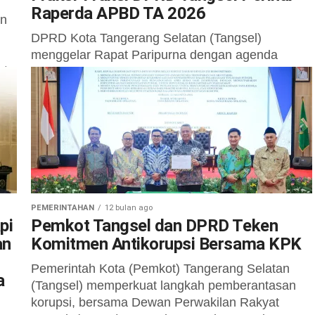
Raperda APBD TA 2026
an
DPRD Kota Tangerang Selatan (Tangsel)
menggelar Rapat Paripurna dengan agenda
ota
Jawaban Wali Kota atas Pandangan Umum
Fraksi-fraksi mengenai Raperda APBD Tahun
Anggaran 2026. Rapat ini dipimpin...
PEMERINTAHAN
12 bulan ago
pi
Pemkot Tangsel dan DPRD Teken
an
Komitmen Antikorupsi Bersama KPK
Pemerintah Kota (Pemkot) Tangerang Selatan
a
(Tangsel) memperkuat langkah pemberantasan
korupsi, bersama Dewan Perwakilan Rakyat