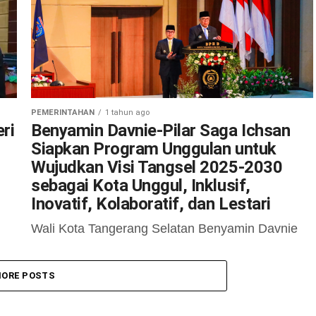
disampaikan Wali Kota Tangsel...
PEMERINTAHAN
1 tahun ago
ri
Benyamin Davnie-Pilar Saga Ichsan
Siapkan Program Unggulan untuk
Wujudkan Visi Tangsel 2025-2030
sebagai Kota Unggul, Inklusif,
Inovatif, Kolaboratif, dan Lestari
Wali Kota Tangerang Selatan Benyamin Davnie
menguraikan berbagai rencana program strategis
ui,
yang akan dijalankan bersama Wakil Wali Kota
ORE POSTS
Pilar Saga Ichsan. Hal tersebut disampaikan
dalam Rapat...