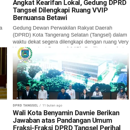
Angkat Kearifan Lokal, Gedung DPRD
Tangsel Dilengkapi Ruang VVIP
Bernuansa Betawi
a
Gedung Dewan Perwakilan Rakyat Daerah
(DPRD) Kota Tangerang Selatan (Tangsel) dalam
waktu dekat segera dilengkapi dengan ruang Very
Very Important Person (VVIP). Fasilitas tersebut
disiapkan untuk...
DPRD TANGSEL
11 bulan ago
Wali Kota Benyamin Davnie Berikan
n
Jawaban atas Pandangan Umum
Fraksi-Fraksi DPRD Tangsel Perihal