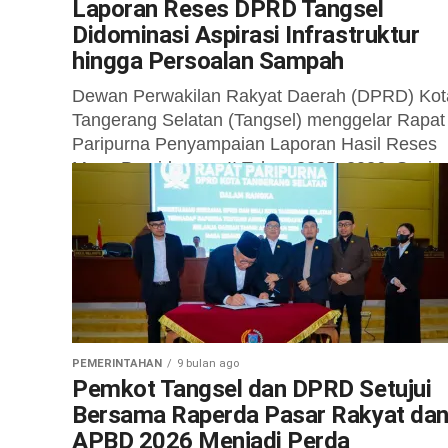
Laporan Reses DPRD Tangsel
Didominasi Aspirasi Infrastruktur
hingga Persoalan Sampah
Dewan Perwakilan Rakyat Daerah (DPRD) Kot
Tangerang Selatan (Tangsel) menggelar Rapat
Paripurna Penyampaian Laporan Hasil Reses
Masa Persidangan II Tahun 2025–2026, Senin
(8/12/2025). Dalam rapat tersebut,...
PEMERINTAHAN
9 bulan ago
Pemkot Tangsel dan DPRD Setujui
Bersama Raperda Pasar Rakyat da
APBD 2026 Menjadi Perda