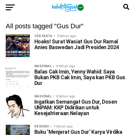
All posts tagged "Gus Dur"
CEK FAKTA
3 tahun ago
Hoaks! Surat Wasiat Gus Dur Ramal
Anies Baswedan Jadi Presiden 2024
NASIONAL
4 tahun ago
Balas Cak Imin, Yenny Wahid: Saya
Bukan PKB Cak Imin, Saya kan PKB Gus
Dur
NASIONAL
6 tahun ago
Ingatkan Semangat Gus Dur, Dosen
UNPAM: KKP Didirikan untuk
Kesejahteraan Nelayan
RESENSI
7 tahun ago
Buku ‘Menjerat Gus Dur’ Karya Virdika