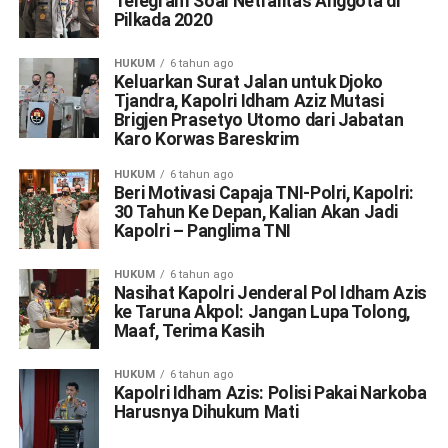
Telegram Soal Netralitas Anggota di
Pilkada 2020
HUKUM
6 tahun ago
Keluarkan Surat Jalan untuk Djoko
Tjandra, Kapolri Idham Aziz Mutasi
Brigjen Prasetyo Utomo dari Jabatan
Karo Korwas Bareskrim
HUKUM
6 tahun ago
Beri Motivasi Capaja TNI-Polri, Kapolri:
30 Tahun Ke Depan, Kalian Akan Jadi
Kapolri – Panglima TNI
HUKUM
6 tahun ago
Nasihat Kapolri Jenderal Pol Idham Azis
ke Taruna Akpol: Jangan Lupa Tolong,
Maaf, Terima Kasih
HUKUM
6 tahun ago
Kapolri Idham Azis: Polisi Pakai Narkoba
Harusnya Dihukum Mati