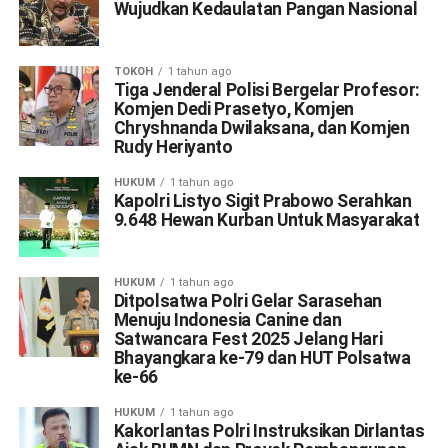
Wujudkan Kedaulatan Pangan Nasional
TOKOH
1 tahun ago
Tiga Jenderal Polisi Bergelar Profesor:
Komjen Dedi Prasetyo, Komjen
Chryshnanda Dwilaksana, dan Komjen
Rudy Heriyanto
HUKUM
1 tahun ago
Kapolri Listyo Sigit Prabowo Serahkan
9.648 Hewan Kurban Untuk Masyarakat
HUKUM
1 tahun ago
Ditpolsatwa Polri Gelar Sarasehan
Menuju Indonesia Canine dan
Satwancara Fest 2025 Jelang Hari
Bhayangkara ke-79 dan HUT Polsatwa
ke-66
HUKUM
1 tahun ago
Kakorlantas Polri Instruksikan Dirlantas