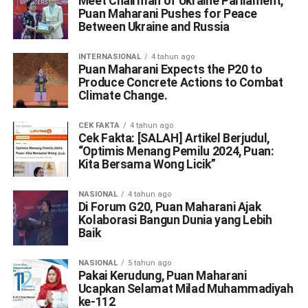
Meet Chairman of Ukraine Parliament,
Puan Maharani Pushes for Peace
Between Ukraine and Russia
INTERNASIONAL
4 tahun ago
Puan Maharani Expects the P20 to
Produce Concrete Actions to Combat
Climate Change.
CEK FAKTA
4 tahun ago
Cek Fakta: [SALAH] Artikel Berjudul,
“Optimis Menang Pemilu 2024, Puan:
Kita Bersama Wong Licik”
NASIONAL
4 tahun ago
Di Forum G20, Puan Maharani Ajak
Kolaborasi Bangun Dunia yang Lebih
Baik
NASIONAL
5 tahun ago
Pakai Kerudung, Puan Maharani
Ucapkan Selamat Milad Muhammadiyah
ke-112