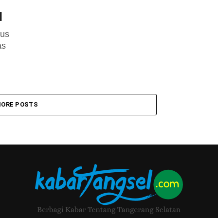
l
rus
as
ORE POSTS