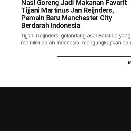
Nasi Goreng Jadi Makanan Favorit
Tijjani Martinus Jan Reijnders,
Pemain Baru Manchester City
Berdarah Indonesia
Tijjani Reijnders, gelandang asal Belanda yang
memiliki darah Indonesia, mengungkapkan ba
nasi goreng adalah makanan favoritnya. Hal ini
disampaikan dalam sebuah video tanya jawab
M
yang diunggah...