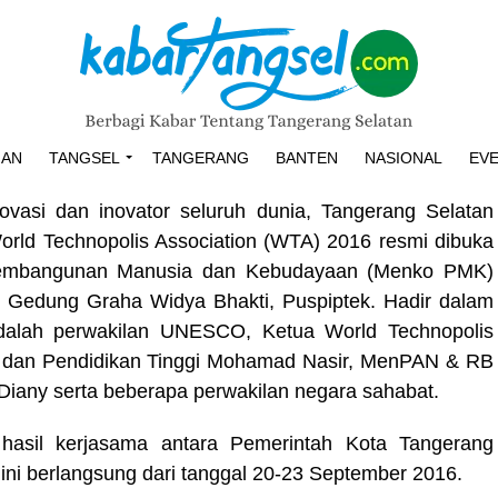
HAN
TANGSEL
TANGERANG
BANTEN
NASIONAL
EV
ovasi dan inovator seluruh dunia, Tangerang Selatan
orld Technopolis Association (WTA) 2016 resmi dibuka
 Pembangunan Manusia dan Kebudayaan (Menko PMK)
i Gedung Graha Widya Bhakti, Puspiptek. Hadir dalam
adalah perwakilan UNESCO, Ketua World Technopolis
gi dan Pendidikan Tinggi Mohamad Nasir, MenPAN & RB
Diany serta beberapa perwakilan negara sahabat.
asil kerjasama antara Pemerintah Kota Tangerang
 ini berlangsung dari tanggal 20-23 September 2016.