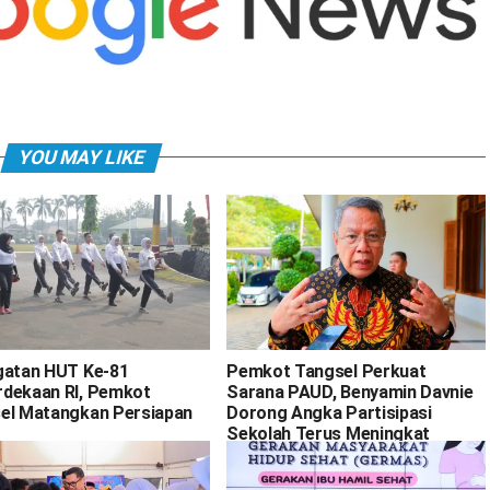
YOU MAY LIKE
gatan HUT Ke-81
Pemkot Tangsel Perkuat
dekaan RI, Pemkot
Sarana PAUD, Benyamin Davnie
el Matangkan Persiapan
Dorong Angka Partisipasi
Sekolah Terus Meningkat