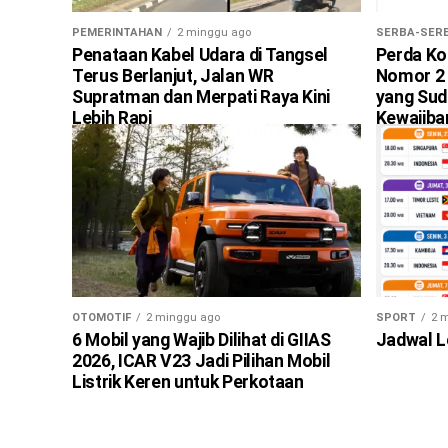
PEMERINTAHAN
2 minggu ago
SERBA-SERB
Penataan Kabel Udara di Tangsel
Perda Ko
Terus Berlanjut, Jalan WR
Nomor 2 
Supratman dan Merpati Raya Kini
yang Sud
Lebih Rapi
Kewajib
PAM Mula
OTOMOTIF
2 minggu ago
SPORT
2 
6 Mobil yang Wajib Dilihat di GIIAS
Jadwal L
2026, ICAR V23 Jadi Pilihan Mobil
Listrik Keren untuk Perkotaan