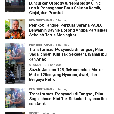
Luncurkan Urology & Nephrology Clinic
untuk Penanganan Batu Saluran Kemih,
Ginjal, dan Prostat
PEMERINTAHAN
3 hari ago
Pemkot Tangsel Perkuat Sarana PAUD,
Benyamin Davnie Dorong Angka Partisipasi
Sekolah Terus Meningkat
PEMERINTAHAN
3 hari ago
Transformasi Posyandu di Tangsel, Pilar
Saga Ichsan: Kini Tak Sekadar Layanan Ibu
dan Anak
OTOMOTIF
6 hari ago
Suzuki Access 125, Rekomendasi Motor
Matic 125cc yang Nyaman, Awet, dan
Bergaya Retro
PEMERINTAHAN
3 hari ago
Transformasi Posyandu di Tangsel, Pilar
Saga Ichsan: Kini Tak Sekadar Layanan Ibu
dan Anak
SPORT
4 hari ago