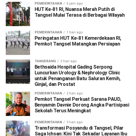
PEMERINTAHAN
6 jam ago
HUT Ke-81 RI, Nuansa Merah Putih di
Tangsel Mulai Terasa di Berbagai Wilayah
PEMERINTAHAN
1 hari ago
Peringatan HUT Ke-81 Kemerdekaan RI,
Pemkot Tangsel Matangkan Persiapan
TANGERANG
2 hari ago
Bethsaida Hospital Gading Serpong
Luncurkan Urology & Nephrology Clinic
untuk Penanganan Batu Saluran Kemih,
Ginjal, dan Prostat
PEMERINTAHAN
2 hari ago
Pemkot Tangsel Perkuat Sarana PAUD,
Benyamin Davnie Dorong Angka Partisipasi
Sekolah Terus Meningkat
PEMERINTAHAN
3 hari ago
Transformasi Posyandu di Tangsel, Pilar
Saga Ichsan: Kini Tak Sekadar Layanan Ibu