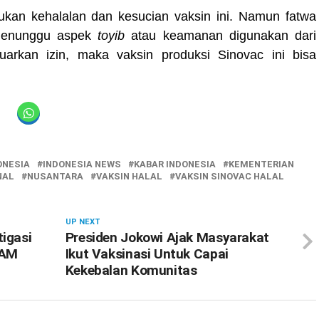
ukan kehalalan dan kesucian vaksin ini. Namun fatwa
menunggu aspek
toyib
atau keamanan digunakan dari
kan izin, maka vaksin produksi Sinovac ini bisa
ONESIA
INDONESIA NEWS
KABAR INDONESIA
KEMENTERIAN
NAL
NUSANTARA
VAKSIN HALAL
VAKSIN SINOVAC HALAL
UP NEXT
tigasi
Presiden Jokowi Ajak Masyarakat
HAM
Ikut Vaksinasi Untuk Capai
Kekebalan Komunitas