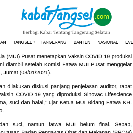
HAN
TANGSEL
TANGERANG
BANTEN
NASIONAL
EV
sia (MUI) Pusat menetapkan Vaksin COVID-19 produksi
ini diambil setelah Komisi Fatwa MUI Pusat menggelar
a, Jumat (08/01/2021).
ah dilakukan diskusi panjang penjelasan auditor, rapat
aksin COVID-19 yang diproduksi Sinovac Lifescience
rma, suci dan halal,” ujar Ketua MUI Bidang Fatwa KH.
o.
dan suci, namun fatwa MUI belum final. Sebab,
eputusan Badan Pengawas Obat dan Makanan (BPOM)