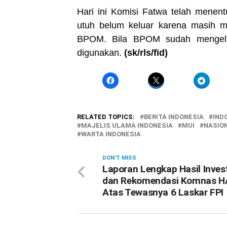
Hari ini Komisi Fatwa telah menent
utuh belum keluar karena masih 
BPOM. Bila BPOM sudah mengeluar
digunakan.
(sk/rls/fid)
RELATED TOPICS:
BERITA INDONESIA
IND
MAJELIS ULAMA INDONESIA
MUI
NASIO
WARTA INDONESIA
DON'T MISS
Laporan Lengkap Hasil Inves
dan Rekomendasi Komnas 
Atas Tewasnya 6 Laskar FPI