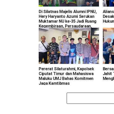
Di Silatnas Majelis Alumni IPNU,
Alian
Hery Haryanto Azumi Serukan
Desak
Muktamar NU ke-35 Jadi Ruang
Hukum
Kegembiraan, Persaudaraan,
dan Gagasan
Pererat Silaturahmi, Kapolsek
Bersa
Ciputat Timur dan Mahasiswa
Jahit
Maluku UMJ Bahas Komitmen
Mengh
Jaga Kamtibmas