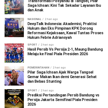
Transformasi Posyandu di Tangsel, Pilar
Saga Ichsan: Kini Tak Sekadar Layanan Ibu
dan Anak
NASIONAL
2 hari ago
DeepTalk Indonesia: Akademisi, Praktisi
Hukum dan Eks Pimpinan KPK Dorong
Reformasi Kejaksaan, Kawal Tuntas Proses
Hukum Febrie Adriansyah
SPORT
2 hari ago
Hasil Persib Vs Persija 2-1, Maung Bandung
Melaju ke Final Piala Presiden 2026
PEMERINTAHAN
2 hari ago
Pilar Saga Ichsan Ajak Warga Tangsel
Gemar Makan Ikan demi Generasi Sehat
dan Bebas Stunting
SPORT
2 hari ago
Prediksi Pertandingan Persib Bandung vs
Persija Jakarta Semifinal Piala Presiden
2026