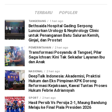
TERBARU
POPULER
TANGERANG
1 hari ago
Bethsaida Hospital Gading Serpong
Luncurkan Urology & Nephrology Clinic
untuk Penanganan Batu Saluran Kemih,
Ginjal, dan Prostat
PEMERINTAHAN
2 hari ago
Transformasi Posyandu di Tangsel, Pilar
Saga Ichsan: Kini Tak Sekadar Layanan Ibu
dan Anak
NASIONAL
2 hari ago
DeepTalk Indonesia: Akademisi, Praktisi
Hukum dan Eks Pimpinan KPK Dorong
Reformasi Kejaksaan, Kawal Tuntas Proses
Hukum Febrie Adriansyah
SPORT
2 hari ago
Hasil Persib Vs Persija 2-1, Maung Bandung
Melaju ke Final Piala Presiden 2026