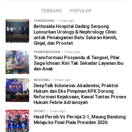
TERBARU
POPULER
TANGERANG
1 hari ago
Bethsaida Hospital Gading Serpong
Luncurkan Urology & Nephrology Clinic
untuk Penanganan Batu Saluran Kemih,
Ginjal, dan Prostat
PEMERINTAHAN
2 hari ago
Transformasi Posyandu di Tangsel, Pilar
Saga Ichsan: Kini Tak Sekadar Layanan Ibu
dan Anak
NASIONAL
2 hari ago
DeepTalk Indonesia: Akademisi, Praktisi
Hukum dan Eks Pimpinan KPK Dorong
Reformasi Kejaksaan, Kawal Tuntas Proses
Hukum Febrie Adriansyah
SPORT
2 hari ago
Hasil Persib Vs Persija 2-1, Maung Bandung
Melaju ke Final Piala Presiden 2026