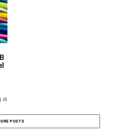
DB
el
 di
ORE POSTS