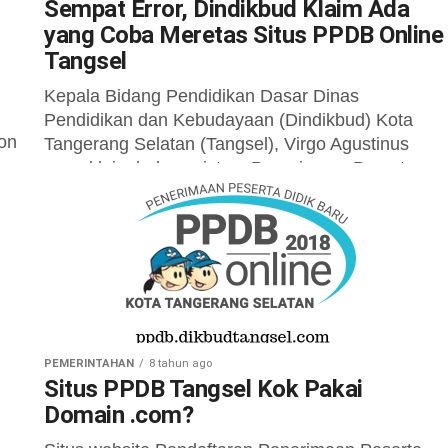
Sempat Error, Dindikbud Klaim Ada
yang Coba Meretas Situs PPDB Online
Tangsel
Kepala Bidang Pendidikan Dasar Dinas
Pendidikan dan Kebudayaan (Dindikbud) Kota
lon
Tangerang Selatan (Tangsel), Virgo Agustinus
mengklaim bahwa sistem Penerimaan Peserta
Didik Baru (PPDB) online yang error...
PEMERINTAHAN
8 tahun ago
Situs PPDB Tangsel Kok Pakai
Domain .com?