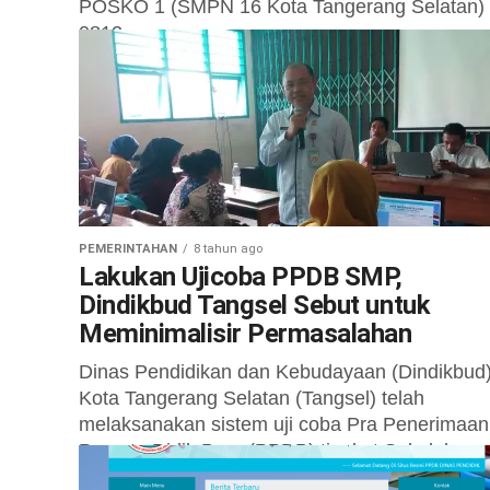
POSKO 1 (SMPN 16 Kota Tangerang Selatan) 
0812...
PEMERINTAHAN
8 tahun ago
Lakukan Ujicoba PPDB SMP,
Dindikbud Tangsel Sebut untuk
Meminimalisir Permasalahan
Dinas Pendidikan dan Kebudayaan (Dindikbud
Kota Tangerang Selatan (Tangsel) telah
melaksanakan sistem uji coba Pra Penerimaan
Peserta Didik Baru (PPDB) tingkat Sekolah
Menengah Pertama (SMP) bersama...