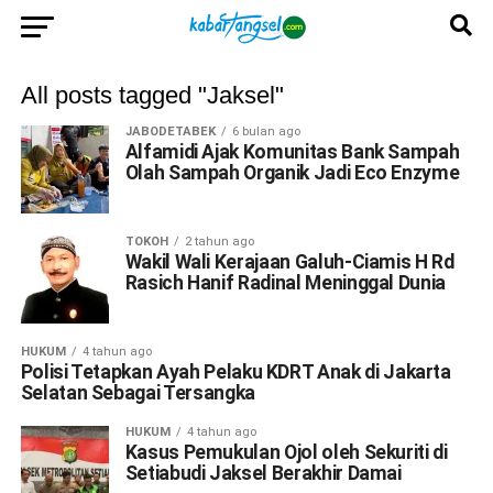
All posts tagged "Jaksel"
JABODETABEK
6 bulan ago
Alfamidi Ajak Komunitas Bank Sampah
Olah Sampah Organik Jadi Eco Enzyme
TOKOH
2 tahun ago
Wakil Wali Kerajaan Galuh-Ciamis H Rd
Rasich Hanif Radinal Meninggal Dunia
HUKUM
4 tahun ago
Polisi Tetapkan Ayah Pelaku KDRT Anak di Jakarta
Selatan Sebagai Tersangka
HUKUM
4 tahun ago
Kasus Pemukulan Ojol oleh Sekuriti di
Setiabudi Jaksel Berakhir Damai