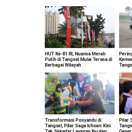
HUT Ke-81 RI, Nuansa Merah
Perin
Putih di Tangsel Mulai Terasa di
Kemer
Berbagai Wilayah
Tangs
Transformasi Posyandu di
Pilar
Tangsel, Pilar Saga Ichsan: Kini
Tangs
Tak Sekadar Layanan Ibu dan
Gener