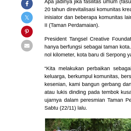
Apa jadinya jika fasilitas umum (fa
20 tahun direvitalisasi komunitas kr
inisiator dan beberapa komunitas la
II (Taman Perdamaian).
President Tangsel Creative Founda
hanya berfungsi sebagai taman kota. T
nol kilometer, kota baru di Serpong
“Kita melakukan perbaikan sebagai
keluarga, berkumpul komunitas, ber
kesenian, kami bangun gerbang dan i
atau lukis dinding pada tembok kus
ujarnya dalam peresmian Taman Per
Sabtu (22/11) lalu.