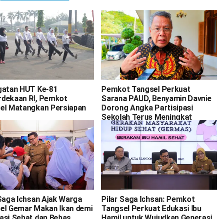
gatan HUT Ke-81
Pemkot Tangsel Perkuat
dekaan RI, Pemkot
Sarana PAUD, Benyamin Davnie
el Matangkan Persiapan
Dorong Angka Partisipasi
Sekolah Terus Meningkat
 Saga Ichsan Ajak Warga
Pilar Saga Ichsan: Pemkot
el Gemar Makan Ikan demi
Tangsel Perkuat Edukasi Ibu
asi Sehat dan Bebas
Hamil untuk Wujudkan Generasi