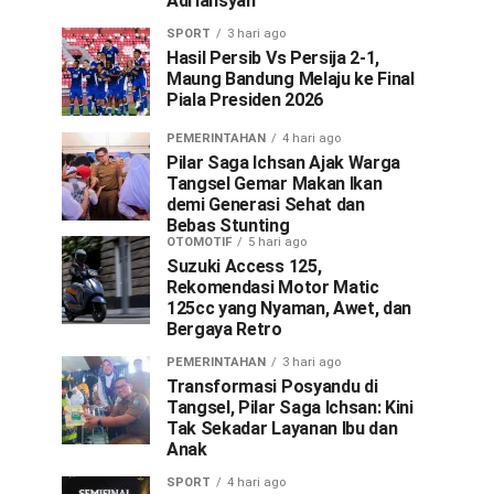
Adriansyah
SPORT
3 hari ago
Hasil Persib Vs Persija 2-1,
Maung Bandung Melaju ke Final
Piala Presiden 2026
PEMERINTAHAN
4 hari ago
Pilar Saga Ichsan Ajak Warga
Tangsel Gemar Makan Ikan
demi Generasi Sehat dan
Bebas Stunting
OTOMOTIF
5 hari ago
Suzuki Access 125,
Rekomendasi Motor Matic
125cc yang Nyaman, Awet, dan
Bergaya Retro
PEMERINTAHAN
3 hari ago
Transformasi Posyandu di
Tangsel, Pilar Saga Ichsan: Kini
Tak Sekadar Layanan Ibu dan
Anak
SPORT
4 hari ago