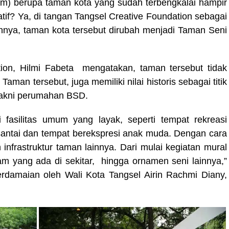
sum) berupa taman kota yang sudah terbengkalai hampir
eatif? Ya, di tangan Tangsel Creative Foundation sebagai
innya, taman kota tersebut dirubah menjadi Taman Seni
tion, Hilmi Fabeta mengatakan, taman tersebut tidak
aman tersebut, juga memiliki nilai historis sebagai titik
 yakni perumahan BSD.
 fasilitas umum yang layak, seperti tempat rekreasi
santai dan tempat berekspresi anak muda. Dengan cara
nfrastruktur taman lainnya. Dari mulai kegiatan mural
am yang ada di sekitar, hingga ornamen seni lainnya,”
damaian oleh Wali Kota Tangsel Airin Rachmi Diany,