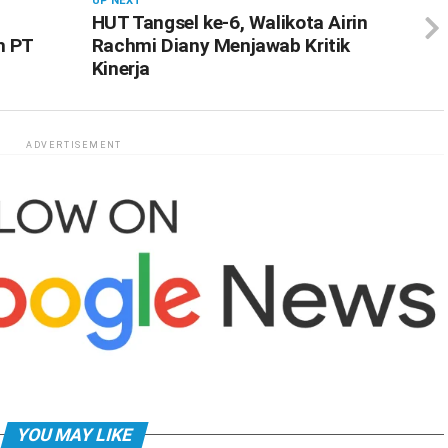
UP NEXT
HUT Tangsel ke-6, Walikota Airin
h PT
Rachmi Diany Menjawab Kritik
Kinerja
ADVERTISEMENT
YOU MAY LIKE