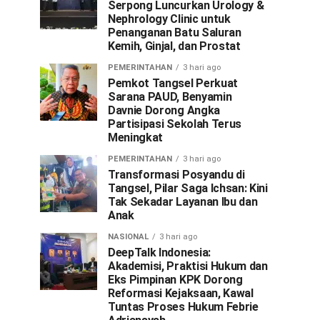
Serpong Luncurkan Urology &
Nephrology Clinic untuk
Penanganan Batu Saluran
Kemih, Ginjal, dan Prostat
PEMERINTAHAN
3 hari ago
Pemkot Tangsel Perkuat
Sarana PAUD, Benyamin
Davnie Dorong Angka
Partisipasi Sekolah Terus
Meningkat
PEMERINTAHAN
3 hari ago
Transformasi Posyandu di
Tangsel, Pilar Saga Ichsan: Kini
Tak Sekadar Layanan Ibu dan
Anak
NASIONAL
3 hari ago
DeepTalk Indonesia:
Akademisi, Praktisi Hukum dan
Eks Pimpinan KPK Dorong
Reformasi Kejaksaan, Kawal
Tuntas Proses Hukum Febrie