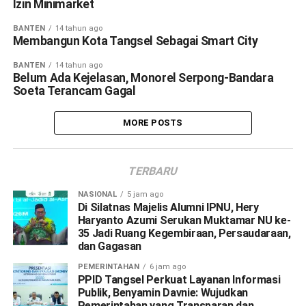
Izin Minimarket
BANTEN
14 tahun ago
Membangun Kota Tangsel Sebagai Smart City
BANTEN
14 tahun ago
Belum Ada Kejelasan, Monorel Serpong-Bandara
Soeta Terancam Gagal
MORE POSTS
TERBARU
NASIONAL
5 jam ago
Di Silatnas Majelis Alumni IPNU, Hery
Haryanto Azumi Serukan Muktamar NU ke-
35 Jadi Ruang Kegembiraan, Persaudaraan,
dan Gagasan
PEMERINTAHAN
6 jam ago
PPID Tangsel Perkuat Layanan Informasi
Publik, Benyamin Davnie: Wujudkan
Pemerintahan yang Transparan dan