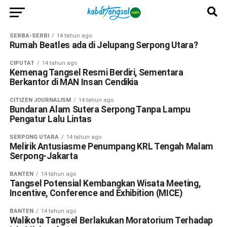
SERBA-SERBI
14 tahun ago
Rumah Beatles ada di Jelupang Serpong Utara?
CIPUTAT
14 tahun ago
Kemenag Tangsel Resmi Berdiri, Sementara
Berkantor di MAN Insan Cendikia
CITIZEN JOURNALISM
14 tahun ago
Bundaran Alam Sutera Serpong Tanpa Lampu
Pengatur Lalu Lintas
SERPONG UTARA
14 tahun ago
Melirik Antusiasme Penumpang KRL Tengah Malam
Serpong-Jakarta
BANTEN
14 tahun ago
Tangsel Potensial Kembangkan Wisata Meeting,
Incentive, Conference and Exhibition (MICE)
BANTEN
14 tahun ago
Walikota Tangsel Berlakukan Moratorium Terhadap