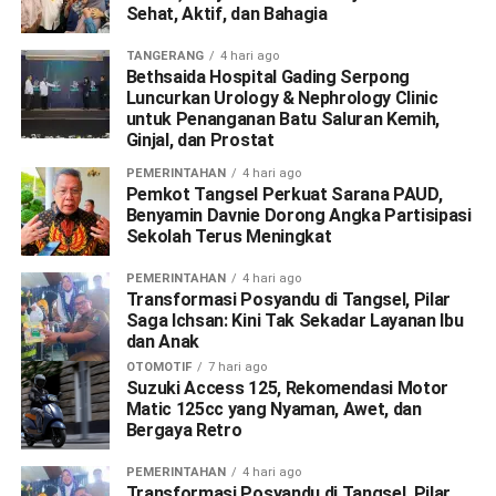
Sehat, Aktif, dan Bahagia
TANGERANG
4 hari ago
Bethsaida Hospital Gading Serpong
Luncurkan Urology & Nephrology Clinic
untuk Penanganan Batu Saluran Kemih,
Ginjal, dan Prostat
PEMERINTAHAN
4 hari ago
Pemkot Tangsel Perkuat Sarana PAUD,
Benyamin Davnie Dorong Angka Partisipasi
Sekolah Terus Meningkat
PEMERINTAHAN
4 hari ago
Transformasi Posyandu di Tangsel, Pilar
Saga Ichsan: Kini Tak Sekadar Layanan Ibu
dan Anak
OTOMOTIF
7 hari ago
Suzuki Access 125, Rekomendasi Motor
Matic 125cc yang Nyaman, Awet, dan
Bergaya Retro
PEMERINTAHAN
4 hari ago
Transformasi Posyandu di Tangsel, Pilar