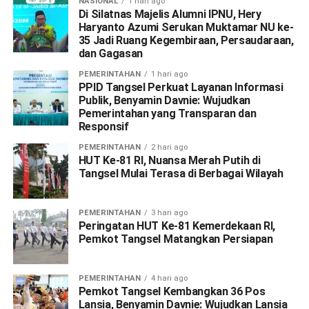
NASIONAL
1 hari ago
Di Silatnas Majelis Alumni IPNU, Hery
Haryanto Azumi Serukan Muktamar NU ke-
35 Jadi Ruang Kegembiraan, Persaudaraan,
dan Gagasan
PEMERINTAHAN
1 hari ago
PPID Tangsel Perkuat Layanan Informasi
Publik, Benyamin Davnie: Wujudkan
Pemerintahan yang Transparan dan
Responsif
PEMERINTAHAN
2 hari ago
HUT Ke-81 RI, Nuansa Merah Putih di
Tangsel Mulai Terasa di Berbagai Wilayah
PEMERINTAHAN
3 hari ago
Peringatan HUT Ke-81 Kemerdekaan RI,
Pemkot Tangsel Matangkan Persiapan
PEMERINTAHAN
4 hari ago
Pemkot Tangsel Kembangkan 36 Pos
Lansia, Benyamin Davnie: Wujudkan Lansia