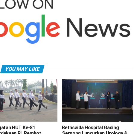
YOU MAY LIKE
gatan HUT Ke-81
Bethsaida Hospital Gading
dekaan RI, Pemkot
Serpong Luncurkan Urology &