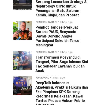
Serpong Luncurkan Urology &
Nephrology Clinic untuk
Penanganan Batu Saluran
Kemih, Ginjal, dan Prostat
PEMERINTAHAN
3 hari ago
Pemkot Tangsel Perkuat
Sarana PAUD, Benyamin
Davnie Dorong Angka
Partisipasi Sekolah Terus
Meningkat
PEMERINTAHAN
3 hari ago
Transformasi Posyandu di
Tangsel, Pilar Saga Ichsan: Kini
Tak Sekadar Layanan Ibu dan
Anak
NASIONAL
3 hari ago
DeepTalk Indonesia:
Akademisi, Praktisi Hukum dan
Eks Pimpinan KPK Dorong
Reformasi Kejaksaan, Kawal
Tuntas Proses Hukum Febrie