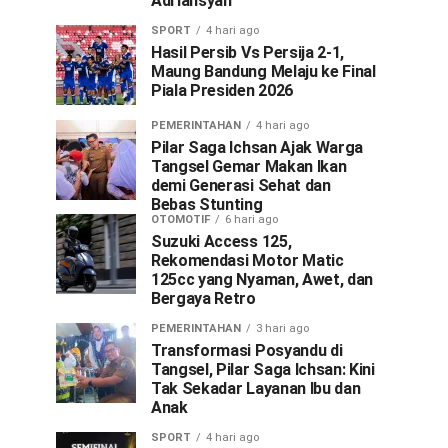
Adriansyah
SPORT
4 hari ago
Hasil Persib Vs Persija 2-1,
Maung Bandung Melaju ke Final
Piala Presiden 2026
PEMERINTAHAN
4 hari ago
Pilar Saga Ichsan Ajak Warga
Tangsel Gemar Makan Ikan
demi Generasi Sehat dan
Bebas Stunting
OTOMOTIF
6 hari ago
Suzuki Access 125,
Rekomendasi Motor Matic
125cc yang Nyaman, Awet, dan
Bergaya Retro
PEMERINTAHAN
3 hari ago
Transformasi Posyandu di
Tangsel, Pilar Saga Ichsan: Kini
Tak Sekadar Layanan Ibu dan
Anak
SPORT
4 hari ago