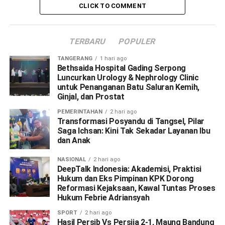
CLICK TO COMMENT
TERBARU
POPULER
TANGERANG
1 hari ago
Bethsaida Hospital Gading Serpong
Luncurkan Urology & Nephrology Clinic
untuk Penanganan Batu Saluran Kemih,
Ginjal, dan Prostat
PEMERINTAHAN
2 hari ago
Transformasi Posyandu di Tangsel, Pilar
Saga Ichsan: Kini Tak Sekadar Layanan Ibu
dan Anak
NASIONAL
2 hari ago
DeepTalk Indonesia: Akademisi, Praktisi
Hukum dan Eks Pimpinan KPK Dorong
Reformasi Kejaksaan, Kawal Tuntas Proses
Hukum Febrie Adriansyah
SPORT
2 hari ago
Hasil Persib Vs Persija 2-1, Maung Bandung