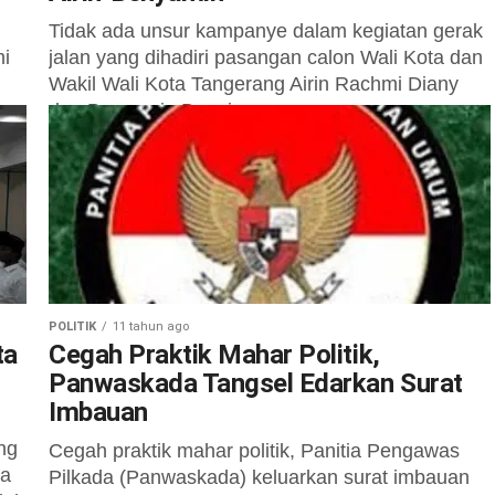
Tidak ada unsur kampanye dalam kegiatan gerak
mi
jalan yang dihadiri pasangan calon Wali Kota dan
Wakil Wali Kota Tangerang Airin Rachmi Diany
dan Benyamin Davnie yang...
POLITIK
11 tahun ago
ta
Cegah Praktik Mahar Politik,
Panwaskada Tangsel Edarkan Surat
Imbauan
ng
Cegah praktik mahar politik, Panitia Pengawas
da
Pilkada (Panwaskada) keluarkan surat imbauan