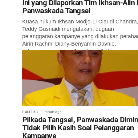
Ini yang Dilaporkan Tim Ikhsan-Alin 
Panwaskada Tangsel
Kuasa hukum Ikhsan Modjo-Li Claudi Chandra
Teddy Gusnaidi mengatakan, dugaan
pelanggaran kampanye yang dilakukan petaha
Airin Rachmi Diany-Benyamin Davnie,
sebagaimana yang dilaporkan pihaknya ke
Panwaslu Tangsel,...
POLITIK
11 tahun ago
Pilkada Tangsel, Panwaskada Dimin
Tidak Pilih Kasih Soal Pelanggaran
Kampanye