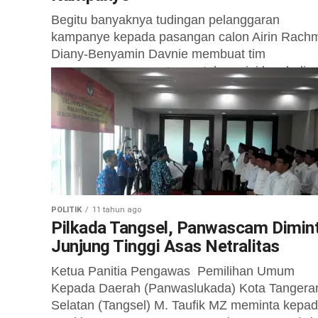
Begitu banyaknya tudingan pelanggaran
kampanye kepada pasangan calon Airin Rach
Diany-Benyamin Davnie membuat tim
pemenangan pasangan petahana ini kembali
angkat bicara. Koordinator Tim Sukses Airin-
Benyamin, Rahmat...
POLITIK
11 tahun ago
Pilkada Tangsel, Panwascam Dimin
Junjung Tinggi Asas Netralitas
Ketua Panitia Pengawas Pemilihan Umum
Kepada Daerah (Panwaslukada) Kota Tangera
Selatan (Tangsel) M. Taufik MZ meminta kepa