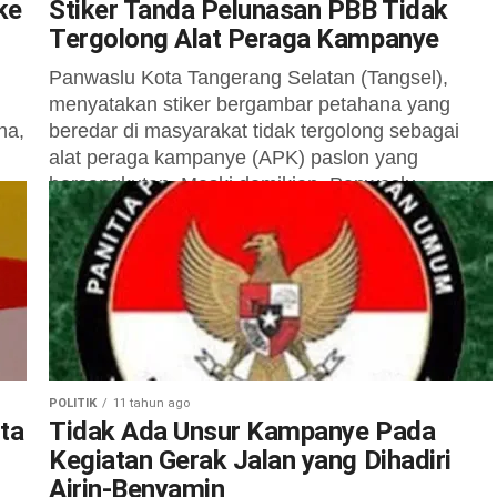
ke
Stiker Tanda Pelunasan PBB Tidak
Tergolong Alat Peraga Kampanye
,
Panwaslu Kota Tangerang Selatan (Tangsel),
menyatakan stiker bergambar petahana yang
na,
beredar di masyarakat tidak tergolong sebagai
alat peraga kampanye (APK) paslon yang
bersangkutan. Meski demikian, Panwaslu...
POLITIK
11 tahun ago
ta
Tidak Ada Unsur Kampanye Pada
Kegiatan Gerak Jalan yang Dihadiri
Airin-Benyamin