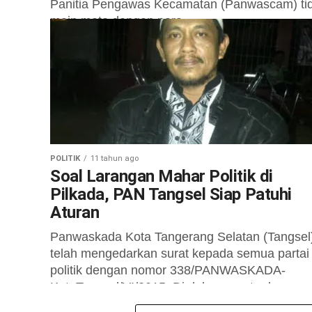
Panitia Pengawas Kecamatan (Panwascam) ti
main mata dengan para...
POLITIK
11 tahun ago
Soal Larangan Mahar Politik di
Pilkada, PAN Tangsel Siap Patuhi
Aturan
Panwaskada Kota Tangerang Selatan (Tangsel
telah mengedarkan surat kepada semua partai
politik dengan nomor 338/PANWASKADA-
KotaTangsel/VI/2015. Di dalam surat edaran
tersebut, salah satunya melarang parpol dan