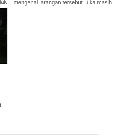
dak
mengenai larangan tersebut. Jika masih
membangkang dan terbukti kedapatan melakukan
praktik haram tersebut, bakal calon...
)