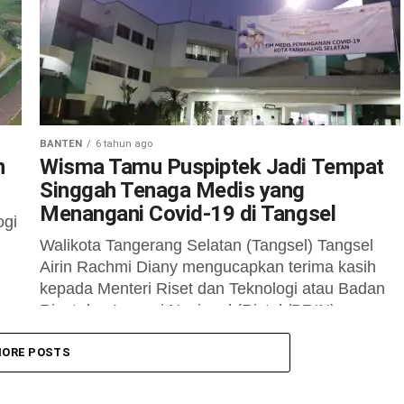
BANTEN
6 tahun ago
n
Wisma Tamu Puspiptek Jadi Tempat
Singgah Tenaga Medis yang
Menangani Covid-19 di Tangsel
ogi
Walikota Tangerang Selatan (Tangsel) Tangsel
Airin Rachmi Diany mengucapkan terima kasih
.
kepada Menteri Riset dan Teknologi atau Badan
Riset dan Inovasi Nasional (Ristek/BRIN)
Bambang Brodjonegoro dan...
ORE POSTS