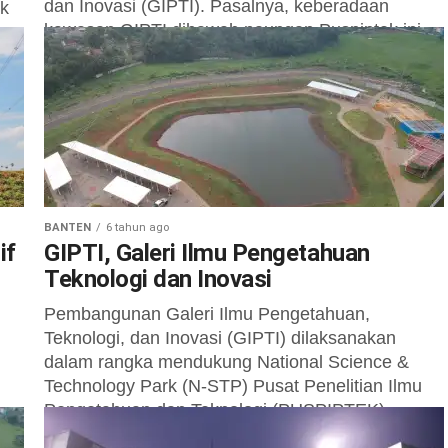
dan Inovasi (GIPTI). Pasalnya, keberadaan
ek
kawasan GIPTI dibawah naungan Puspiptek ini
g
mempermudah...
BANTEN
6 tahun ago
if
GIPTI, Galeri Ilmu Pengetahuan
Teknologi dan Inovasi
Pembangunan Galeri Ilmu Pengetahuan,
Teknologi, dan Inovasi (GIPTI) dilaksanakan
dalam rangka mendukung National Science &
Technology Park (N-STP) Pusat Penelitian Ilmu
Pengetahuan dan Teknologi (PUSPIPTEK)
sebagai...