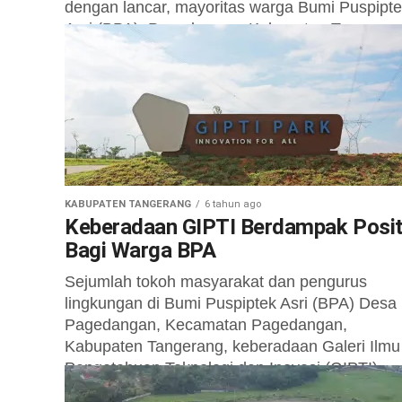
dengan lancar, mayoritas warga Bumi Puspipt
Asri (BPA), Pagedangan, Kabupaten Tangeran
melayangkan surat dukungan ke Pemkab...
KABUPATEN TANGERANG
6 tahun ago
Keberadaan GIPTI Berdampak Posit
Bagi Warga BPA
Sejumlah tokoh masyarakat dan pengurus
lingkungan di Bumi Puspiptek Asri (BPA) Desa
Pagedangan, Kecamatan Pagedangan,
Kabupaten Tangerang, keberadaan Galeri Ilmu
Pengetahuan Teknologi dan Inovasi (GIPTI)
berdampak...