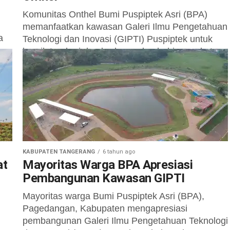
i
Komunitas Onthel Bumi Puspiptek Asri (BPA)
memanfaatkan kawasan Galeri Ilmu Pengetahuan
a
Teknologi dan Inovasi (GIPTI) Puspiptek untuk
bersilaturahmi dan berkumpul pehobi sepeda tua.
Hampir tiap pekan...
KABUPATEN TANGERANG
6 tahun ago
at
Mayoritas Warga BPA Apresiasi
Pembangunan Kawasan GIPTI
Mayoritas warga Bumi Puspiptek Asri (BPA),
Pagedangan, Kabupaten mengapresiasi
pembangunan Galeri Ilmu Pengetahuan Teknologi