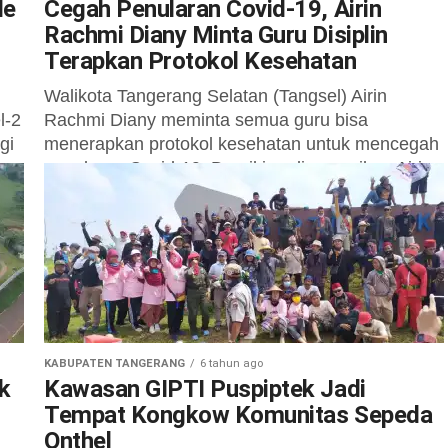
le
Cegah Penularan Covid-19, Airin
Rachmi Diany Minta Guru Disiplin
Terapkan Protokol Kesehatan
Walikota Tangerang Selatan (Tangsel) Airin
l-2
Rachmi Diany meminta semua guru bisa
gi
menerapkan protokol kesehatan untuk mencegah
penularan Covid-19. Demikian disampaikan Airin
saat menghadiri Konferensi Kota III...
KABUPATEN TANGERANG
6 tahun ago
k
Kawasan GIPTI Puspiptek Jadi
Tempat Kongkow Komunitas Sepeda
Onthel