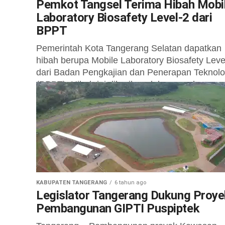
Pemkot Tangsel Terima Hibah Mobi
Laboratory Biosafety Level-2 dari
BPPT
Pemerintah Kota Tangerang Selatan dapatkan
hibah berupa Mobile Laboratory Biosafety Leve
dari Badan Pengkajian dan Penerapan Teknolo
(BPPT). Hibah ini diberikan dalam rangka
penanganan Covid-19 di...
KABUPATEN TANGERANG
6 tahun ago
Legislator Tangerang Dukung Proye
Pembangunan GIPTI Puspiptek