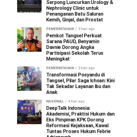
Serpong Luncurkan Urology &
Nephrology Clinic untuk
Penanganan Batu Saluran
Kemih, Ginjal, dan Prostat
PEMERINTAHAN
3 hari ago
Pemkot Tangsel Perkuat
Sarana PAUD, Benyamin
Davnie Dorong Angka
Partisipasi Sekolah Terus
Meningkat
PEMERINTAHAN
3 hari ago
Transformasi Posyandu di
Tangsel, Pilar Saga Ichsan: Kini
Tak Sekadar Layanan Ibu dan
Anak
NASIONAL
4 hari ago
DeepTalk Indonesia:
Akademisi, Praktisi Hukum dan
Eks Pimpinan KPK Dorong
Reformasi Kejaksaan, Kawal
Tuntas Proses Hukum Febrie