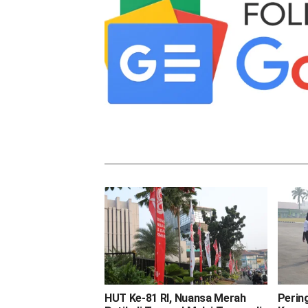
HUT Ke-81 RI, Nuansa Merah
Perin