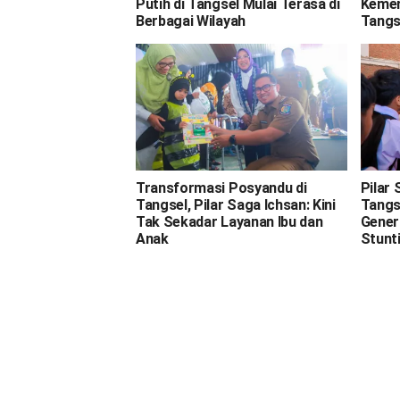
Putih di Tangsel Mulai Terasa di
Kemer
Berbagai Wilayah
Tangs
Transformasi Posyandu di
Pilar
Tangsel, Pilar Saga Ichsan: Kini
Tangs
Tak Sekadar Layanan Ibu dan
Gener
Anak
Stunt