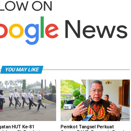
YOU MAY LIKE
gatan HUT Ke-81
Pemkot Tangsel Perkuat