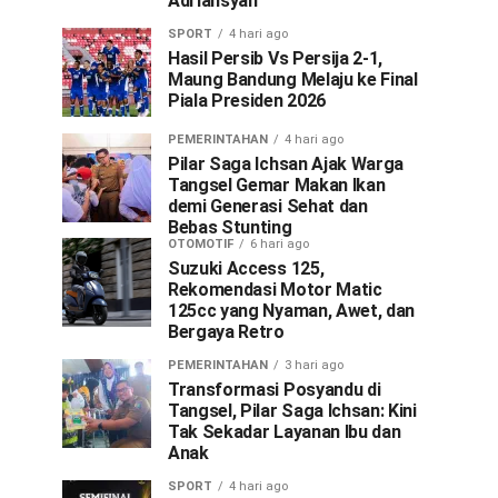
Adriansyah
SPORT
4 hari ago
Hasil Persib Vs Persija 2-1,
Maung Bandung Melaju ke Final
Piala Presiden 2026
PEMERINTAHAN
4 hari ago
Pilar Saga Ichsan Ajak Warga
Tangsel Gemar Makan Ikan
demi Generasi Sehat dan
Bebas Stunting
OTOMOTIF
6 hari ago
Suzuki Access 125,
Rekomendasi Motor Matic
125cc yang Nyaman, Awet, dan
Bergaya Retro
PEMERINTAHAN
3 hari ago
Transformasi Posyandu di
Tangsel, Pilar Saga Ichsan: Kini
Tak Sekadar Layanan Ibu dan
Anak
SPORT
4 hari ago