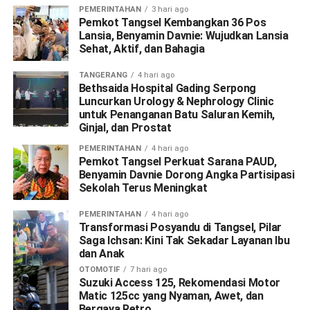
PEMERINTAHAN
3 hari ago
Pemkot Tangsel Kembangkan 36 Pos
Lansia, Benyamin Davnie: Wujudkan Lansia
Sehat, Aktif, dan Bahagia
TANGERANG
4 hari ago
Bethsaida Hospital Gading Serpong
Luncurkan Urology & Nephrology Clinic
untuk Penanganan Batu Saluran Kemih,
Ginjal, dan Prostat
PEMERINTAHAN
4 hari ago
Pemkot Tangsel Perkuat Sarana PAUD,
Benyamin Davnie Dorong Angka Partisipasi
Sekolah Terus Meningkat
PEMERINTAHAN
4 hari ago
Transformasi Posyandu di Tangsel, Pilar
Saga Ichsan: Kini Tak Sekadar Layanan Ibu
dan Anak
OTOMOTIF
7 hari ago
Suzuki Access 125, Rekomendasi Motor
Matic 125cc yang Nyaman, Awet, dan
Bergaya Retro