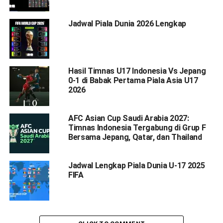
Jadwal Piala Dunia 2026 Lengkap
Hasil Timnas U17 Indonesia Vs Jepang
0-1 di Babak Pertama Piala Asia U17
2026
AFC Asian Cup Saudi Arabia 2027:
Timnas Indonesia Tergabung di Grup F
Bersama Jepang, Qatar, dan Thailand
Jadwal Lengkap Piala Dunia U-17 2025
FIFA