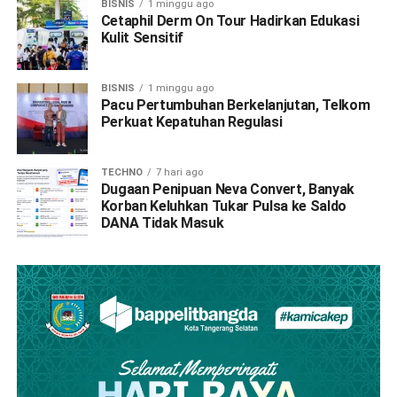
BISNIS
1 minggu ago
Cetaphil Derm On Tour Hadirkan Edukasi
Kulit Sensitif
BISNIS
1 minggu ago
Pacu Pertumbuhan Berkelanjutan, Telkom
Perkuat Kepatuhan Regulasi
TECHNO
7 hari ago
Dugaan Penipuan Neva Convert, Banyak
Korban Keluhkan Tukar Pulsa ke Saldo
DANA Tidak Masuk