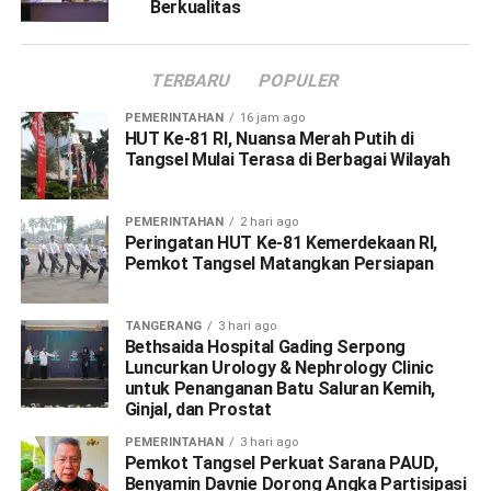
Berkualitas
TERBARU
POPULER
PEMERINTAHAN
16 jam ago
HUT Ke-81 RI, Nuansa Merah Putih di
Tangsel Mulai Terasa di Berbagai Wilayah
PEMERINTAHAN
2 hari ago
Peringatan HUT Ke-81 Kemerdekaan RI,
Pemkot Tangsel Matangkan Persiapan
TANGERANG
3 hari ago
Bethsaida Hospital Gading Serpong
Luncurkan Urology & Nephrology Clinic
untuk Penanganan Batu Saluran Kemih,
Ginjal, dan Prostat
PEMERINTAHAN
3 hari ago
Pemkot Tangsel Perkuat Sarana PAUD,
Benyamin Davnie Dorong Angka Partisipasi