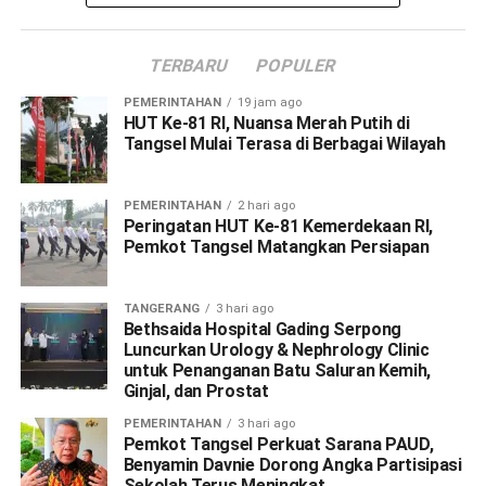
TERBARU
POPULER
PEMERINTAHAN
19 jam ago
HUT Ke-81 RI, Nuansa Merah Putih di
Tangsel Mulai Terasa di Berbagai Wilayah
PEMERINTAHAN
2 hari ago
Peringatan HUT Ke-81 Kemerdekaan RI,
Pemkot Tangsel Matangkan Persiapan
TANGERANG
3 hari ago
Bethsaida Hospital Gading Serpong
Luncurkan Urology & Nephrology Clinic
untuk Penanganan Batu Saluran Kemih,
Ginjal, dan Prostat
PEMERINTAHAN
3 hari ago
Pemkot Tangsel Perkuat Sarana PAUD,
Benyamin Davnie Dorong Angka Partisipasi
Sekolah Terus Meningkat