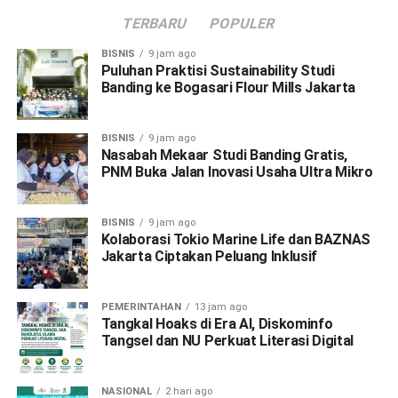
TERBARU
POPULER
BISNIS
9 jam ago
Puluhan Praktisi Sustainability Studi
Banding ke Bogasari Flour Mills Jakarta
BISNIS
9 jam ago
Nasabah Mekaar Studi Banding Gratis,
PNM Buka Jalan Inovasi Usaha Ultra Mikro
BISNIS
9 jam ago
Kolaborasi Tokio Marine Life dan BAZNAS
Jakarta Ciptakan Peluang Inklusif
PEMERINTAHAN
13 jam ago
Tangkal Hoaks di Era AI, Diskominfo
Tangsel dan NU Perkuat Literasi Digital
NASIONAL
2 hari ago