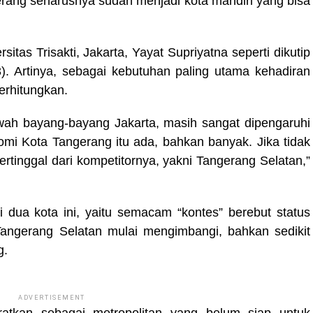
gerang seharusnya sudah menjadi kota mandiri yang bisa
tas Trisakti, Jakarta, Yayat Supriyatna seperti dikutip
3). Artinya, sebagai kebutuhan paling utama kehadiran
erhitungkan.
ah bayang-bayang Jakarta, masih sangat dipengaruhi
omi Kota Tangerang itu ada, bahkan banyak. Jika tidak
tertinggal dari kompetitornya, yakni Tangerang Selatan,”
 dua kota ini, yaitu semacam “kontes” berebut status
angerang Selatan mulai mengimbangi, bahkan sedikit
g.
ADVERTISEMENT