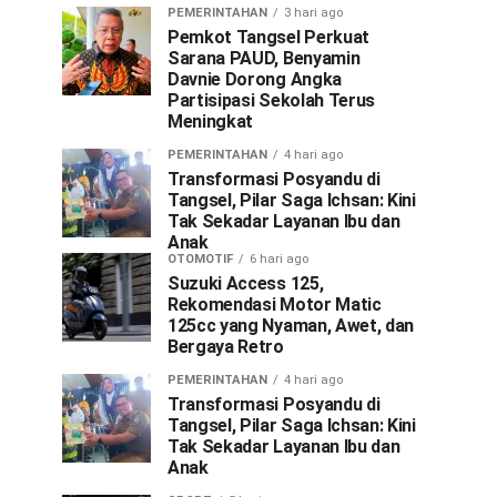
PEMERINTAHAN
3 hari ago
Pemkot Tangsel Perkuat
Sarana PAUD, Benyamin
Davnie Dorong Angka
Partisipasi Sekolah Terus
Meningkat
PEMERINTAHAN
4 hari ago
Transformasi Posyandu di
Tangsel, Pilar Saga Ichsan: Kini
Tak Sekadar Layanan Ibu dan
Anak
OTOMOTIF
6 hari ago
Suzuki Access 125,
Rekomendasi Motor Matic
125cc yang Nyaman, Awet, dan
Bergaya Retro
PEMERINTAHAN
4 hari ago
Transformasi Posyandu di
Tangsel, Pilar Saga Ichsan: Kini
Tak Sekadar Layanan Ibu dan
Anak