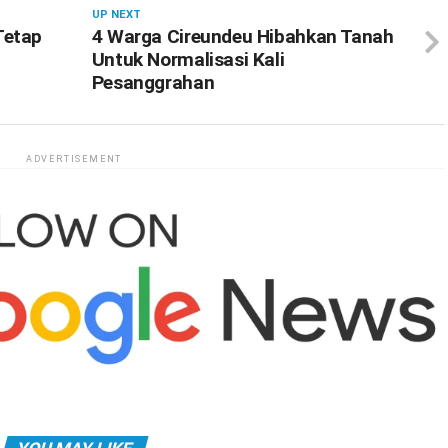
UP NEXT
Tetap
4 Warga Cireundeu Hibahkan Tanah
Untuk Normalisasi Kali
Pesanggrahan
ADVERTISEMENT