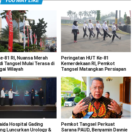
YOU MAY LIKE
e-81 RI, Nuansa Merah
Peringatan HUT Ke-81
di Tangsel Mulai Terasa di
Kemerdekaan RI, Pemkot
gai Wilayah
Tangsel Matangkan Persiapan
aida Hospital Gading
Pemkot Tangsel Perkuat
ng Luncurkan Urology &
Sarana PAUD, Benyamin Davnie