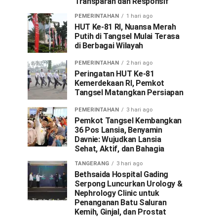
Transparan dan Responsif
PEMERINTAHAN
1 hari ago
HUT Ke-81 RI, Nuansa Merah
Putih di Tangsel Mulai Terasa
di Berbagai Wilayah
PEMERINTAHAN
2 hari ago
Peringatan HUT Ke-81
Kemerdekaan RI, Pemkot
Tangsel Matangkan Persiapan
PEMERINTAHAN
3 hari ago
Pemkot Tangsel Kembangkan
36 Pos Lansia, Benyamin
Davnie: Wujudkan Lansia
Sehat, Aktif, dan Bahagia
TANGERANG
3 hari ago
Bethsaida Hospital Gading
Serpong Luncurkan Urology &
Nephrology Clinic untuk
Penanganan Batu Saluran
Kemih, Ginjal, dan Prostat