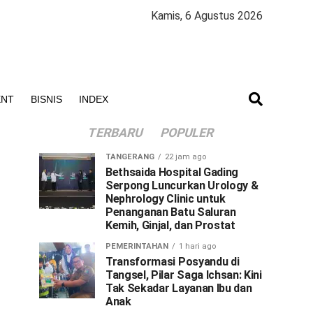
Kamis, 6 Agustus 2026
ENT
BISNIS
INDEX
TERBARU
POPULER
TANGERANG
22 jam ago
Bethsaida Hospital Gading
Serpong Luncurkan Urology &
Nephrology Clinic untuk
Penanganan Batu Saluran
Kemih, Ginjal, dan Prostat
PEMERINTAHAN
1 hari ago
Transformasi Posyandu di
Tangsel, Pilar Saga Ichsan: Kini
Tak Sekadar Layanan Ibu dan
Anak