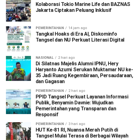
Kolaborasi Tokio Marine Life dan BAZNAS
Jakarta Ciptakan Peluang Inklusif
PEMERINTAHAN
14 jam ago
Tangkal Hoaks di Era AI, Diskominfo
Tangsel dan NU Perkuat Literasi Digital
NASIONAL
2 hari ago
Di Silatnas Majelis Alumni IPNU, Hery
Haryanto Azumi Serukan Muktamar NU ke-
35 Jadi Ruang Kegembiraan, Persaudaraan,
dan Gagasan
PEMERINTAHAN
2 hari ago
PPID Tangsel Perkuat Layanan Informasi
Publik, Benyamin Davnie: Wujudkan
Pemerintahan yang Transparan dan
Responsif
PEMERINTAHAN
3 hari ago
HUT Ke-81 RI, Nuansa Merah Putih di
Tangsel Mulai Terasa di Berbagai Wilayah