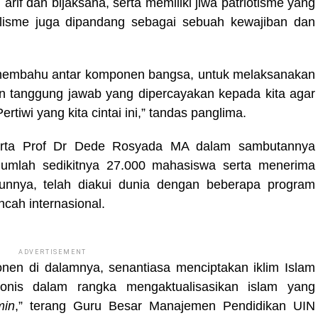
arif dan bijaksana, serta memiliki jiwa patriotisme yang
onalisme juga dipandang sebagai sebuah kewajiban dan
u-membahu antar komponen bangsa, untuk melaksanakan
 tanggung jawab yang dipercayakan kepada kita agar
tiwi yang kita cintai ini,” tandas panglima.
arta Prof Dr Dede Rosyada MA dalam sambutannya
umlah sedikitnya 27.000 mahasiswa serta menerima
nnya, telah diakui dunia dengan beberapa program
cah internasional.
ADVERTISEMENT
nen di dalamnya, senantiasa menciptakan iklim Islam
onis dalam rangka mengaktualisasikan islam yang
min
,” terang Guru Besar Manajemen Pendidikan UIN