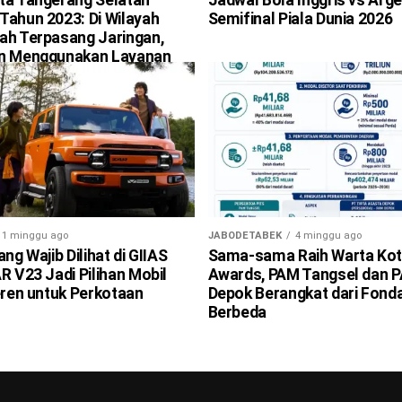
Tahun 2023: Di Wilayah
Semifinal Piala Dunia 2026
ah Terpasang Jaringan,
an Menggunakan Layanan
i Berlaku
1 minggu ago
JABODETABEK
4 minggu ago
ang Wajib Dilihat di GIIAS
Sama-sama Raih Warta Ko
R V23 Jadi Pilihan Mobil
Awards, PAM Tangsel dan 
eren untuk Perkotaan
Depok Berangkat dari Fond
Berbeda