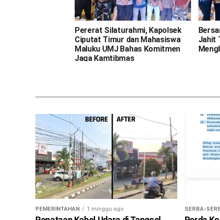
Pererat Silaturahmi, Kapolsek
Bersa
Ciputat Timur dan Mahasiswa
Jahit
Maluku UMJ Bahas Komitmen
Mengh
Jaga Kamtibmas
PEMERINTAHAN
1 minggu ago
SERBA-SERB
Penataan Kabel Udara di Tangsel
Perda Ko