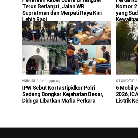
Terus Berlanjut, Jalan WR
Nomor 2 
Supratman dan Merpati Raya Kini
yang Sud
Lebih Rapi
Kewajib
PAM Mula
HUKUM
4 minggu ago
OTOMOTIF
IPW Sebut Kortastipidkor Polri
6 Mobil y
Sedang Bongkar Kejahatan Besar,
2026, ICA
Diduga Libatkan Mafia Perkara
Listrik K