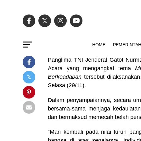
HOME
PEMERINTA
Panglima TNI Jenderal Gatot Nurm
Acara yang mengangkat tema
M
Berkeadaban
tersebut dilaksanakan
Selasa (29/11).
Dalam penyampaiannya, secara umu
bersama-sama menjaga kedaulatan 
dan bermaksud memecah belah persa
“Mari kembali pada nilai luruh ban
bangsa di atas segalanya. Indivi