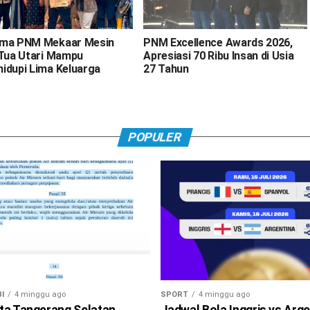
ma PNM Mekaar Mesin
PNM Excellence Awards 2026,
 Tua Utari Mampu
Apresiasi 70 Ribu Insan di Usia
idupi Lima Keluarga
27 Tahun
POPULER
I
4 minggu ago
SPORT
4 minggu ago
ta Tangerang Selatan
Jadwal Bola Inggris vs Arge