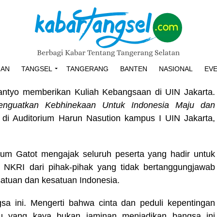
HAN
TANGSEL
TANGERANG
BANTEN
NASIONAL
EV
antyo memberikan Kuliah Kebangsaan di UIN Jakarta.
enguatkan Kebhinekaan Untuk Indonesia Maju dan
 di Auditorium Harun Nasution kampus I UIN Jakarta,
m Gatot mengajak seluruh peserta yang hadir untuk
NKRI dari pihak-pihak yang tidak bertanggungjawab
tuan dan kesatuan Indonesia.
gsa ini. Mengerti bahwa cinta dan peduli kepentingan
du yang kaya bukan jaminan menjadikan bangsa ini